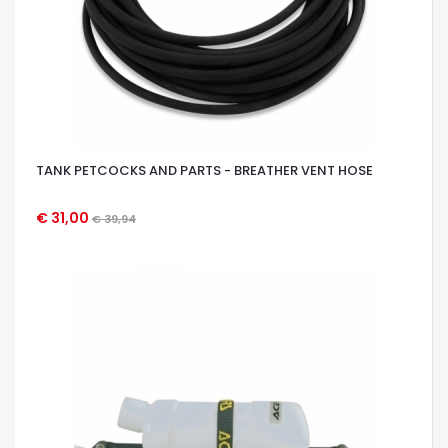
TANK PETCOCKS AND PARTS - BREATHER VENT HOSE
€ 31,00
€ 39,94
OCCHIATA VELOCE