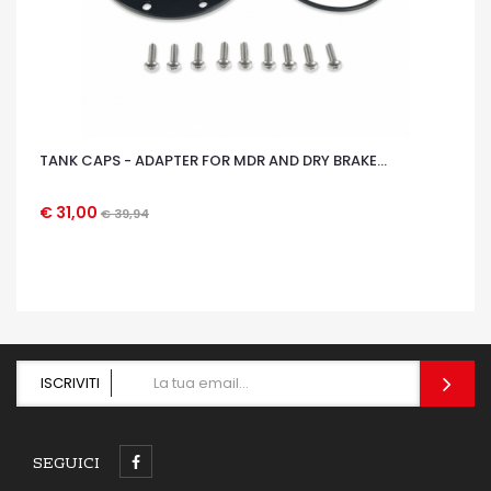
TANK CAPS - ADAPTER FOR MDR AND DRY BRAKE...
€ 31,00
€ 39,94
OCCHIATA VELOCE
ISCRIVITI
SEGUICI