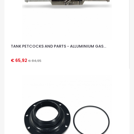
TANK PETCOCKS AND PARTS - ALLUMINIUM GAS...
€ 65,92
€ 84,95
OCCHIATA VELOCE