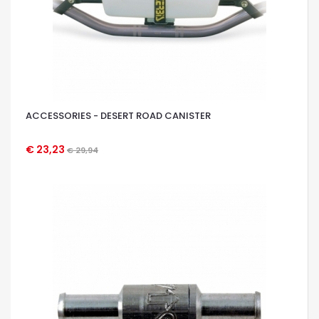
ACCESSORIES - DESERT ROAD CANISTER
€ 23,23
€ 29,94
OCCHIATA VELOCE