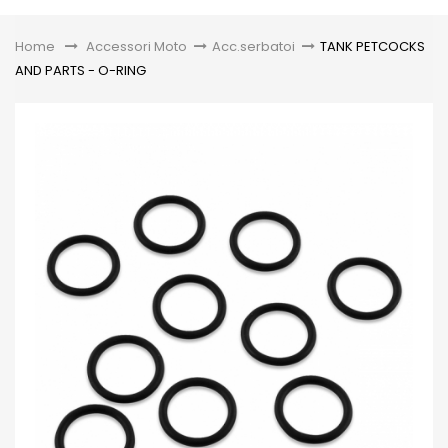
Toggle
Home
&gt;
Accessori Moto
>
Acc.serbatoi
>
TANK PETCOCKS
AND PARTS - O-RING