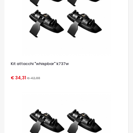
Kit attacchi "whispbar" k737w
€ 34,31
€ 42,88
OCCHIATA VELOCE