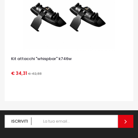
Kit attacchi "whispbar" k746w
€ 34,31
€ 42,88
OCCHIATA VELOCE
ISCRIVITI