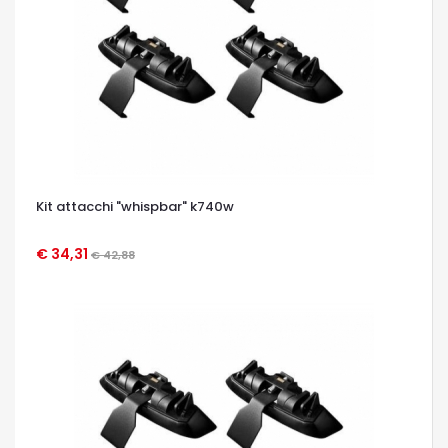
Kit attacchi "whispbar" k740w
€ 34,31
€ 42,88
OCCHIATA VELOCE