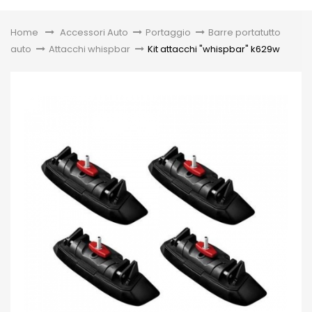
Toggle
Home
&gt;
Accessori Auto
>
Portaggio
>
Barre portatutto
auto
>
Attacchi whispbar
>
Kit attacchi "whispbar" k629w