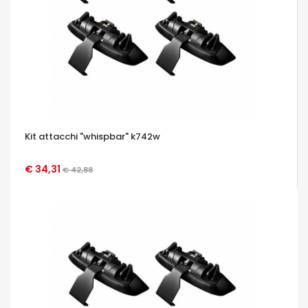
Kit attacchi "whispbar" k742w
€ 34,31
€ 42,88
OCCHIATA VELOCE