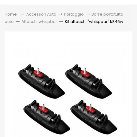
Toggle
Home
&gt;
Accessori Auto
>
Portaggio
>
Barre portatutto
auto
>
Attacchi whispbar
>
Kit attacchi "whispbar" k846w