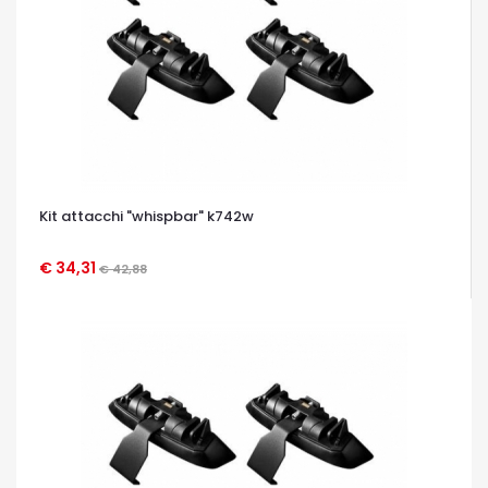
Kit attacchi "whispbar" k742w
€ 34,31
€ 42,88
OCCHIATA VELOCE