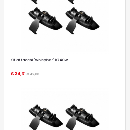
Kit attacchi "whispbar" k740w
€ 34,31
€ 42,88
OCCHIATA VELOCE