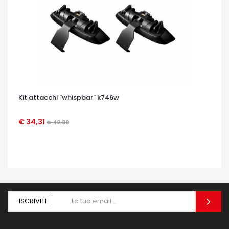
Kit attacchi "whispbar" k746w
€ 34,31
€ 42,88
OCCHIATA VELOCE
ISCRIVITI