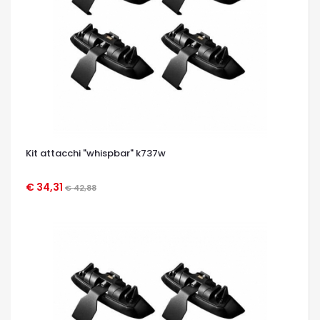
Kit attacchi "whispbar" k737w
€ 34,31
€ 42,88
OCCHIATA VELOCE