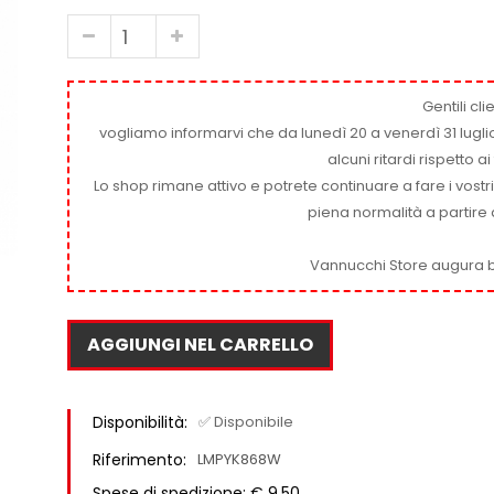
Gentili clie
vogliamo informarvi che da lunedì 20 a venerdì 31 luglio
alcuni ritardi rispetto 
Lo shop rimane attivo e potrete continuare a fare i vostr
piena normalità a partire 
Vannucchi Store augura b
AGGIUNGI NEL CARRELLO
Disponibilità:
✅ Disponibile
Riferimento:
LMPYK868W
Spese di spedizione: € 9,50