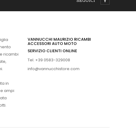
SEGUICI
VANNUCCHI MAURIZIO RICAMBI
iglia
ACCESSORI AUTO MOTO
imento
SERVIZIO CLIENTI ONLINE
 e ricambi
Tel. +39 0583-329008
ate,
info@vannucchistore.com
i.
ta in
ue ampi
vata
tti.