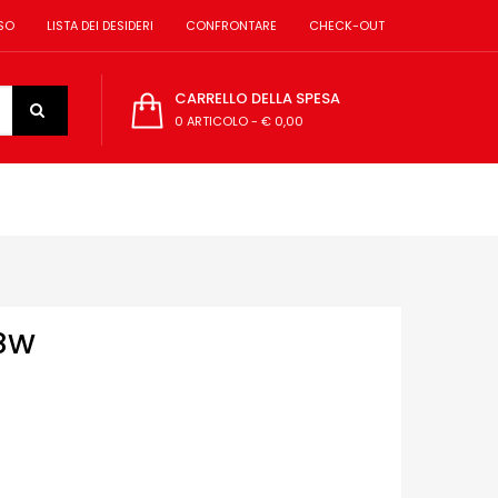
SO
LISTA DEI DESIDERI
CONFRONTARE
CHECK-OUT
CARRELLO DELLA SPESA
0 ARTICOLO
-
€ 0,00
68W