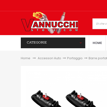
CATEGORIE
HOME
Home
&gt;
Accessori Auto
>
Portaggio
>
Barre porta