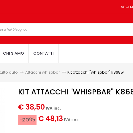
ACCES
CHI SIAMO
CONTATTI
tutto auto
>
Attacchi whispbar
>
Kit attacchi "whispbar" k868w
KIT ATTACCHI "WHISPBAR" K8
€ 38,50
IVA inc.
€ 48,13
-20%
IVA inc.