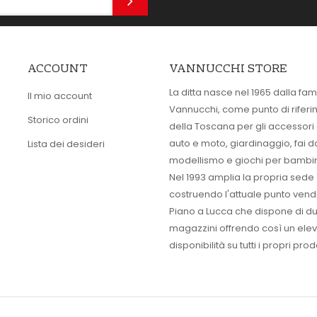
ACCOUNT
VANNUCCHI STORE
La ditta nasce nel 1965 dalla fam
Il mio account
Vannucchi, come punto di rifer
Storico ordini
della Toscana per gli accessori
auto e moto, giardinaggio, fai d
Lista dei desideri
modellismo e giochi per bambin
Nel 1993 amplia la propria sede
costruendo l'attuale punto vendi
Piano a Lucca che dispone di d
magazzini offrendo così un ele
disponibilità su tutti i propri prodo