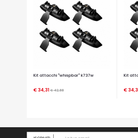
Kit attacchi "whispbar" k737w
Kit at
€ 34,31
€ 34,3
€ 42,88
OCCHIATA VELOCE
OCCHIA