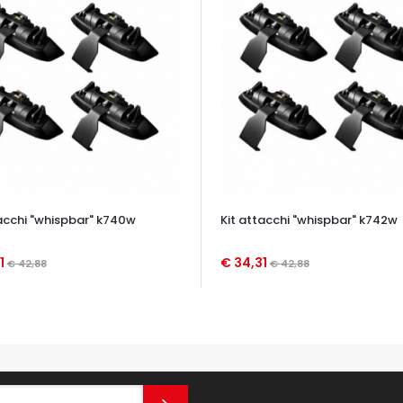
tacchi "whispbar" k740w
Kit attacchi "whispbar" k742w
1
€ 34,31
€ 42,88
€ 42,88
TA VELOCE
OCCHIATA VELOCE