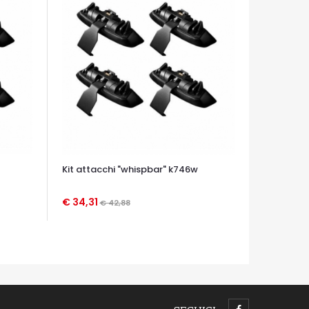
Kit attacchi "whispbar" k746w
€ 34,31
€ 42,88
OCCHIATA VELOCE