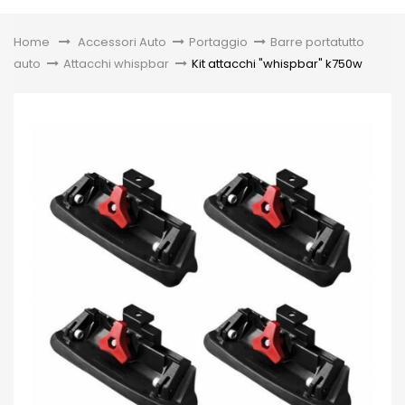
Toggle
Home
&gt;
Accessori Auto
>
Portaggio
>
Barre portatutto
auto
>
Attacchi whispbar
>
Kit attacchi "whispbar" k750w