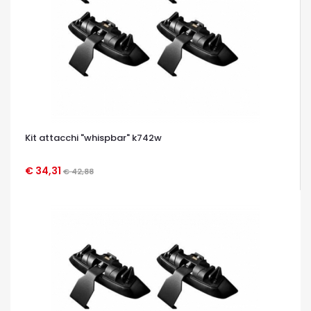
Kit attacchi "whispbar" k742w
€ 34,31
€ 42,88
OCCHIATA VELOCE