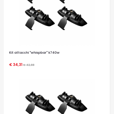
Kit attacchi "whispbar" k740w
€ 34,31
€ 42,88
OCCHIATA VELOCE