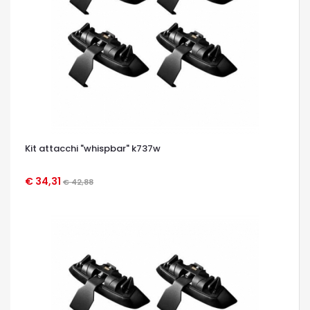
Kit attacchi "whispbar" k737w
€ 34,31
€ 42,88
OCCHIATA VELOCE