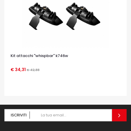
Kit attacchi "whispbar" k746w
€ 34,31
€ 42,88
OCCHIATA VELOCE
ISCRIVITI