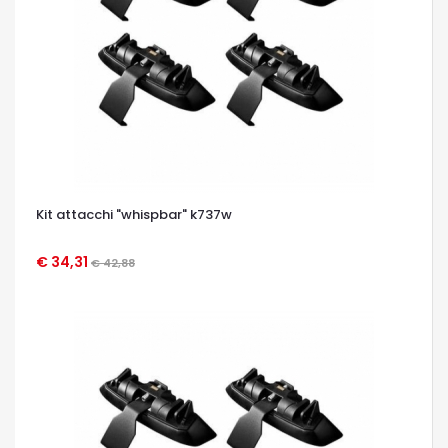
Kit attacchi "whispbar" k737w
€ 34,31
€ 42,88
OCCHIATA VELOCE