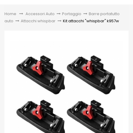
Toggle
Home
&gt;
Accessori Auto
>
Portaggio
>
Barre portatutto
auto
>
Attacchi whispbar
>
Kit attacchi "whispbar" k957w