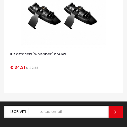
Kit attacchi "whispbar" k746w
€ 34,31
€ 42,88
OCCHIATA VELOCE
ISCRIVITI