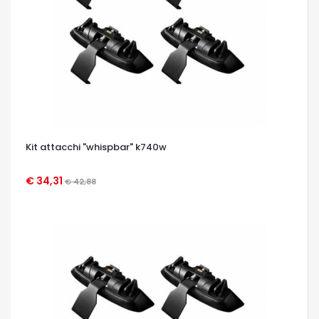
Kit attacchi "whispbar" k740w
€ 34,31
€ 42,88
OCCHIATA VELOCE