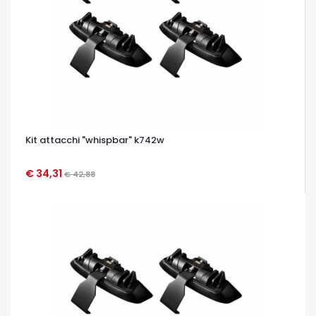
Kit attacchi "whispbar" k742w
€ 34,31
€ 42,88
OCCHIATA VELOCE