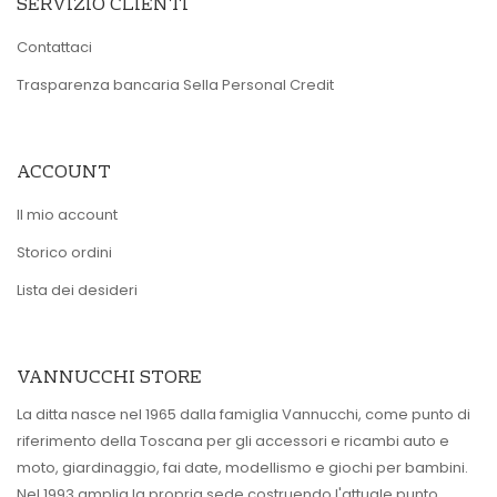
SERVIZIO CLIENTI
Contattaci
Trasparenza bancaria Sella Personal Credit
ACCOUNT
Il mio account
Storico ordini
Lista dei desideri
VANNUCCHI STORE
La ditta nasce nel 1965 dalla famiglia Vannucchi, come punto di
riferimento della Toscana per gli accessori e ricambi auto e
moto, giardinaggio, fai date, modellismo e giochi per bambini.
Nel 1993 amplia la propria sede costruendo l'attuale punto