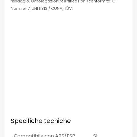
fissaggio.
Omologazioni/certificazioni/conformità: Ö-
Norm 5117, UNI 11313 / CUNA, TÜV.
Specifiche tecniche
Compatibile con ABS/ESP
SI