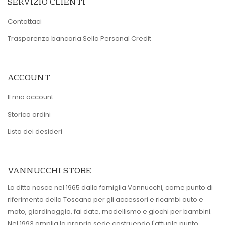
SERVIZIO CLIENTI
Contattaci
Trasparenza bancaria Sella Personal Credit
ACCOUNT
Il mio account
Storico ordini
Lista dei desideri
VANNUCCHI STORE
La ditta nasce nel 1965 dalla famiglia Vannucchi, come punto di
riferimento della Toscana per gli accessori e ricambi auto e
moto, giardinaggio, fai date, modellismo e giochi per bambini.
Nel 1993 amplia la propria sede costruendo l'attuale punto