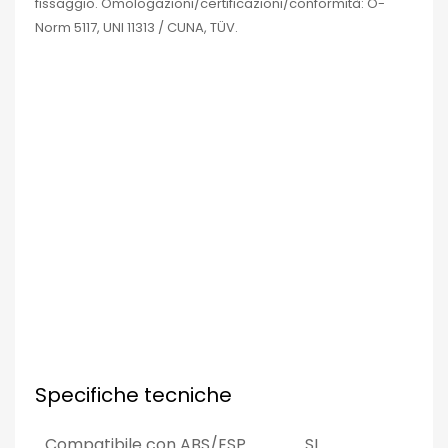
fissaggio.
Omologazioni/certificazioni/conformità: Ö-
Norm 5117, UNI 11313 / CUNA, TÜV.
Specifiche tecniche
Compatibile con ABS/ESP
SI