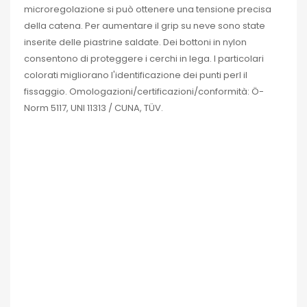
microregolazione si può ottenere una tensione precisa
della catena.
Per aumentare il grip su neve sono state
inserite delle piastrine saldate.
Dei bottoni in nylon
consentono di proteggere i cerchi in lega.
I particolari
colorati migliorano l'identificazione dei punti perl il
fissaggio.
Omologazioni/certificazioni/conformità: Ö-
Norm 5117, UNI 11313 / CUNA, TÜV.