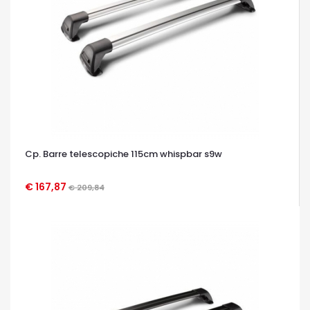
Cp. Barre telescopiche 115cm whispbar s9w
€ 167,87
€ 209,84
OCCHIATA VELOCE