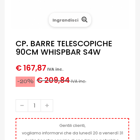
Ingrandisci
CP. BARRE TELESCOPICHE
90CM WHISPBAR S4W
€ 167,87
IVA inc.
€ 209,84
-20%
IVA inc.
Gentili clienti,
vogliamo informarvi che da lunedì 20 a venerdì 31