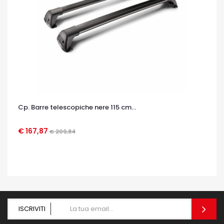
Cp. Barre telescopiche nere 115 cm...
€ 167,87
€ 209,84
OCCHIATA VELOCE
ISCRIVITI