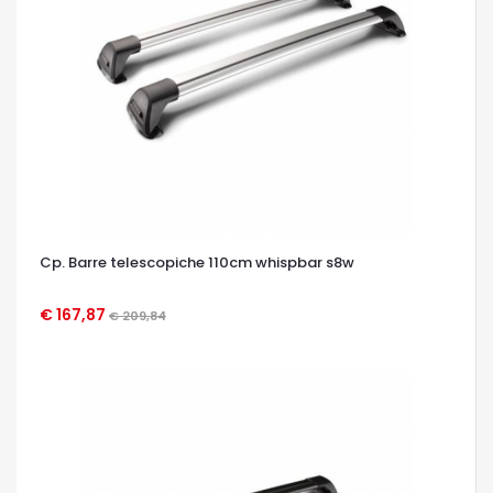
Cp. Barre telescopiche 110cm whispbar s8w
€ 167,87
€ 209,84
OCCHIATA VELOCE