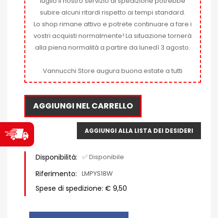
luglio il nostro servizio di spedizione potrebbe
subire alcuni ritardi rispetto ai tempi standard.
Lo shop rimane attivo e potrete continuare a fare i
vostri acquisti normalmente! La situazione tornerà
alla piena normalità a partire da lunedì 3 agosto.
Vannucchi Store augura buona estate a tutti
AGGIUNGI NEL CARRELLO
AGGIUNGI ALLA LISTA DEI DESIDERI
Disponibilità:
✅ Disponibile
Riferimento:
LMPYS18W
Spese di spedizione: € 9,50