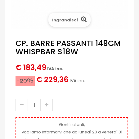
Ingrandisci
CP. BARRE PASSANTI 149CM
WHISPBAR S18W
€ 183,49
IVA inc.
€ 229,36
-20%
IVA inc.
Gentili clienti,
vogliamo informarvi che da lunedì 20 a venerdì 31