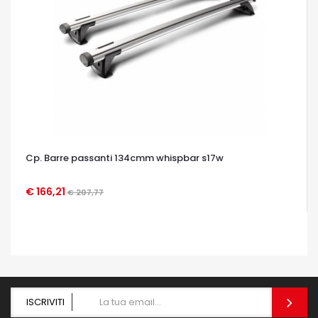
Cp. Barre passanti 134cmm whispbar s17w
€ 166,21
€ 207,77
OCCHIATA VELOCE
ISCRIVITI