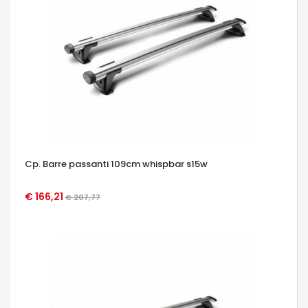
Cp. Barre passanti 109cm whispbar s15w
€ 166,21
€ 207,77
OCCHIATA VELOCE