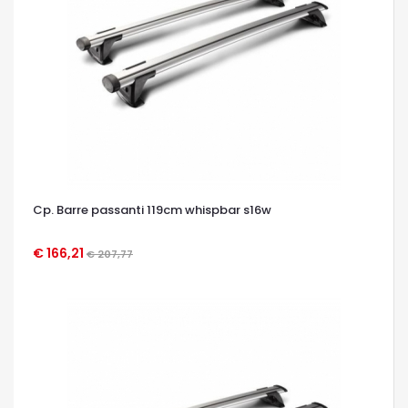
Cp. Barre passanti 119cm whispbar s16w
€ 166,21
€ 207,77
OCCHIATA VELOCE