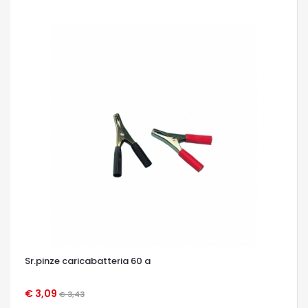
Sr.pinze caricabatteria 60 a
€ 3,09
€ 3,43
OCCHIATA VELOCE