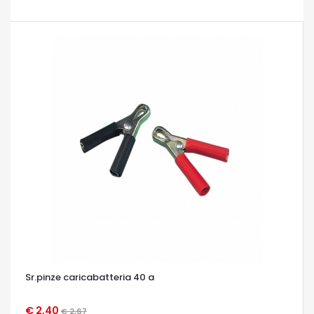
Sr.pinze caricabatteria 40 a
€ 2,40
€ 2,67
OCCHIATA VELOCE