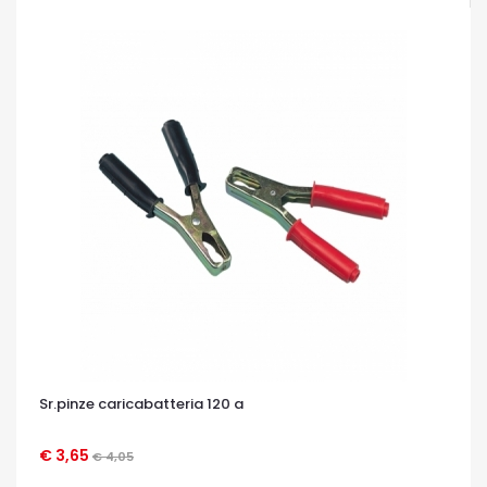
Sr.pinze caricabatteria 120 a
€ 3,65
€ 4,05
OCCHIATA VELOCE