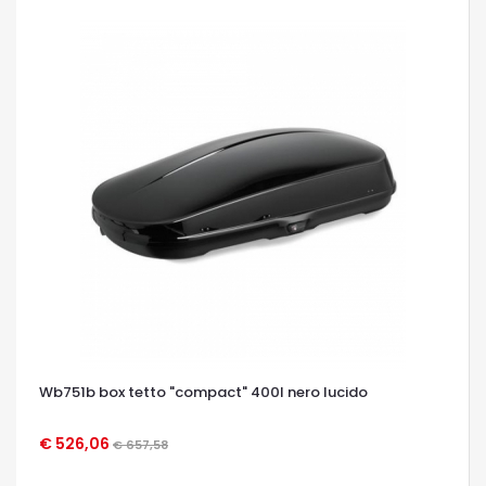
Wb751b box tetto "compact" 400l nero lucido
€ 526,06
€ 657,58
OCCHIATA VELOCE