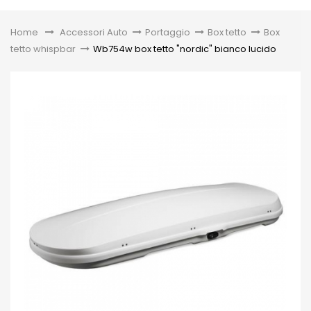
Toggle
Home
&gt;
Accessori Auto
>
Portaggio
>
Box tetto
>
Box
tetto whispbar
>
Wb754w box tetto "nordic" bianco lucido