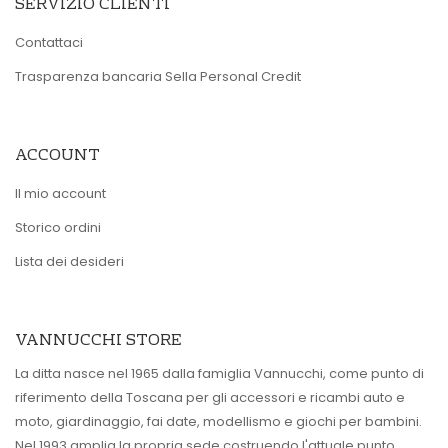
SERVIZIO CLIENTI
Contattaci
Trasparenza bancaria Sella Personal Credit
ACCOUNT
Il mio account
Storico ordini
Lista dei desideri
VANNUCCHI STORE
La ditta nasce nel 1965 dalla famiglia Vannucchi, come punto di
riferimento della Toscana per gli accessori e ricambi auto e
moto, giardinaggio, fai date, modellismo e giochi per bambini.
Nel 1993 amplia la propria sede costruendo l'attuale punto