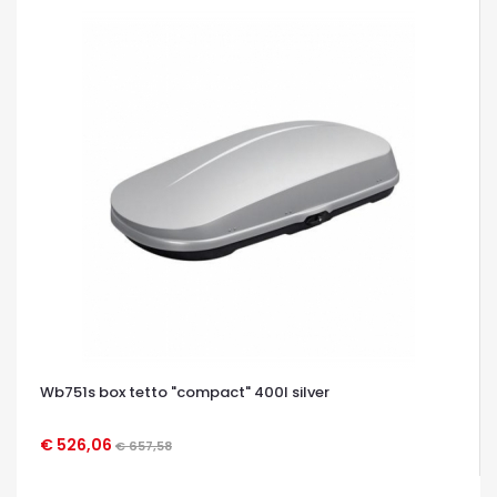
Wb751s box tetto "compact" 400l silver
€ 526,06
€ 657,58
OCCHIATA VELOCE