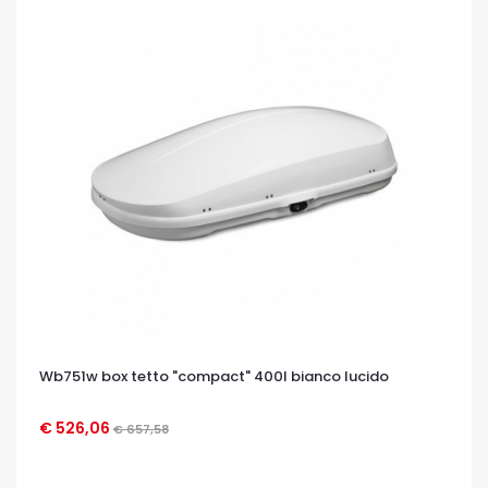
Wb751w box tetto "compact" 400l bianco lucido
€ 526,06
€ 657,58
OCCHIATA VELOCE