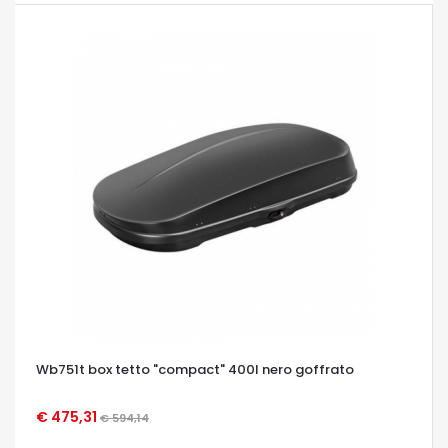
Wb751t box tetto "compact" 400l nero goffrato
€ 475,31
€ 594,14
OCCHIATA VELOCE