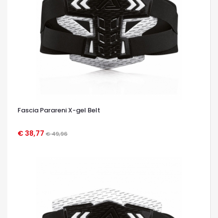
Fascia Parareni X-gel Belt
€ 38,77
€ 49,96
OCCHIATA VELOCE