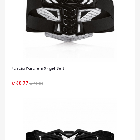
Fascia Parareni X-gel Belt
€ 38,77
€ 49,96
OCCHIATA VELOCE