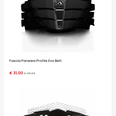
Fascia Parareni Profile Evo Belt
€ 31,00
€ 39,94
OCCHIATA VELOCE