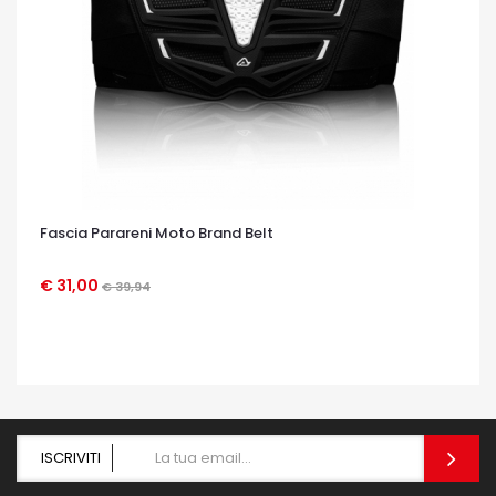
Fascia Parareni Moto Brand Belt
€ 31,00
€ 39,94
OCCHIATA VELOCE
ISCRIVITI