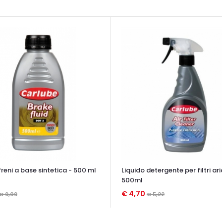
freni a base sintetica - 500 ml
Liquido detergente per filtri ari
500ml
€ 4,70
€ 9,09
€ 5,22
TA VELOCE
OCCHIATA VELOCE