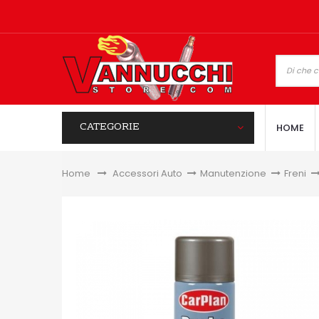
CATEGORIE
HOME
Home
&gt;
Accessori Auto
>
Manutenzione
>
Freni
>