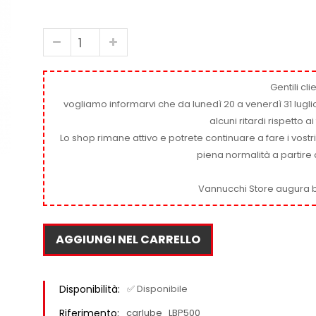
Gentili clie
vogliamo informarvi che da lunedì 20 a venerdì 31 luglio
alcuni ritardi rispetto 
Lo shop rimane attivo e potrete continuare a fare i vostr
piena normalità a partire 
Vannucchi Store augura b
AGGIUNGI NEL CARRELLO
Disponibilità:
✅ Disponibile
Riferimento:
carlube_LBP500