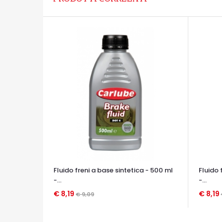
Fluido freni a base sintetica - 500 ml
Fluido 
-...
-...
€ 8,19
€ 8,19
€ 9,09
OCCHIATA VELOCE
OCCHIA