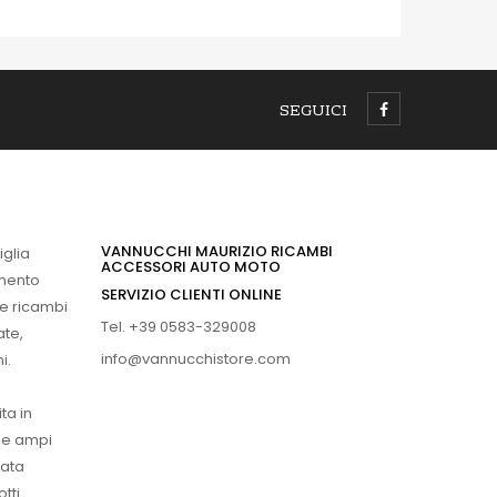
SEGUICI
VANNUCCHI MAURIZIO RICAMBI
iglia
ACCESSORI AUTO MOTO
imento
SERVIZIO CLIENTI ONLINE
 e ricambi
Tel. +39 0583-329008
ate,
info@vannucchistore.com
i.
ta in
ue ampi
vata
tti.