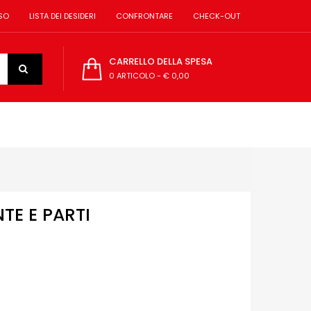
SO
LISTA DEI DESIDERI
CONFRONTARE
CHECK-OUT
CARRELLO DELLA SPESA
0 ARTICOLO
-
€ 0,00
TE E PARTI