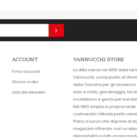
ACCOUNT
VANNUCCHI STORE
La ditta nasce nel 1965 dalla fam
Il mio account
Vannucchi, come punto di rifer
Storico ordini
della Toscana per gli accessori
auto e moto, giardinaggio, fai d
Lista dei desideri
modellismo e giochi per bambin
Nel 1993 amplia la propria sede
costruendo l'attuale punto vendi
Piano a Lucca che dispone di d
magazzini offrendo così un ele
disponibilità su tutti i propri prodo