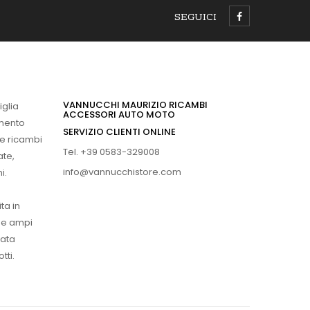
SEGUICI
VANNUCCHI MAURIZIO RICAMBI
iglia
ACCESSORI AUTO MOTO
imento
SERVIZIO CLIENTI ONLINE
 e ricambi
Tel. +39 0583-329008
ate,
info@vannucchistore.com
i.
ta in
ue ampi
vata
tti.