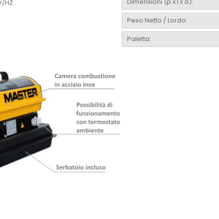
Dimensioni (p x l x a):
V/HZ
Peso Netto / Lordo:
Paletta: