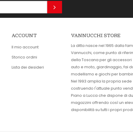
ACCOUNT
VANNUCCHI STORE
La ditta nasce nel 1965 dalla fam
Il mio account
Vannucchi, come punto di rifer
Storico ordini
della Toscana per gli accessori
auto e moto, giardinaggio, fai d
Lista dei desideri
modellismo e giochi per bambin
Nel 1993 amplia la propria sede
costruendo l'attuale punto vendi
Piano a Lucca che dispone di d
magazzini offrendo così un ele
disponibilità su tutti i propri prodo