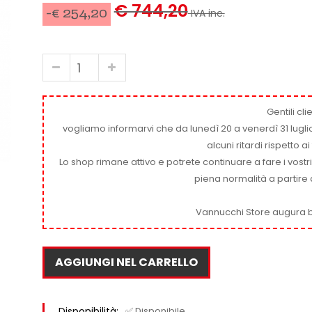
€ 744,20
-€ 254,20
IVA inc.
Gentili clie
vogliamo informarvi che da lunedì 20 a venerdì 31 luglio
alcuni ritardi rispetto 
Lo shop rimane attivo e potrete continuare a fare i vostr
piena normalità a partire 
Vannucchi Store augura b
AGGIUNGI NEL CARRELLO
Disponibilità:
✅ Disponibile