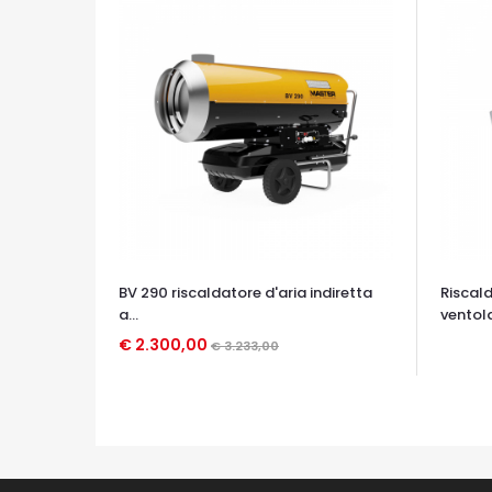
BV 290 riscaldatore d'aria indiretta
Riscald
a...
ventola
OCCHIA
€ 2.300,00
€ 3.233,00
OCCHIATA VELOCE