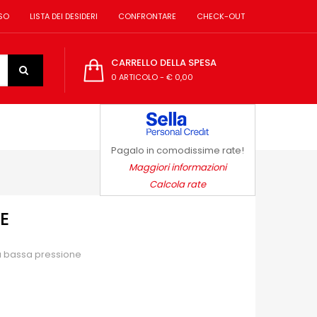
SO
LISTA DEI DESIDERI
CONFRONTARE
CHECK-OUT
CARRELLO DELLA SPESA
0 ARTICOLO
-
€ 0,00
Pagalo in comodissime rate!
Maggiori informazioni
Calcola rate
E
 a bassa pressione