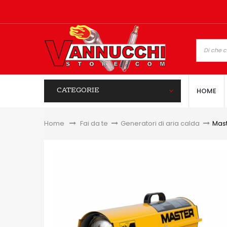
CATEGORIE
HOME
Home
&gt;
Fai da te
>
Generatori di aria calda
>
Mast