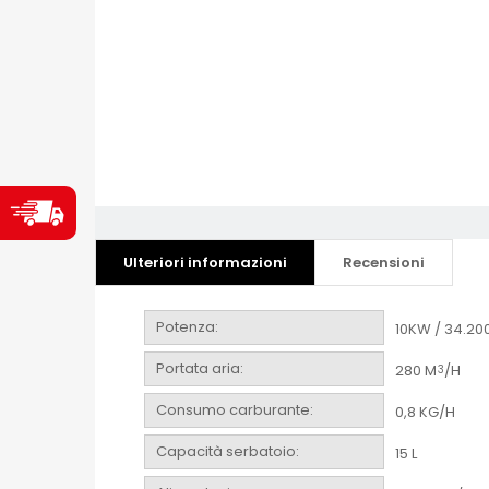
Ulteriori informazioni
Recensioni
Potenza:
10KW / 34.20
Portata aria:
280 M
/H
3
Consumo carburante:
0,8 KG/H
Capacità serbatoio:
15 L