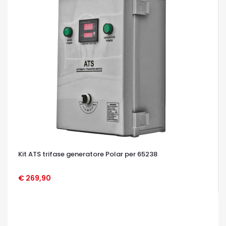
Kit ATS trifase generatore Polar per 65238
€ 269,90
OCCHIATA VELOCE