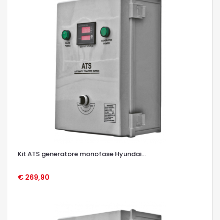
Kit ATS generatore monofase Hyundai...
€ 269,90
OCCHIATA VELOCE