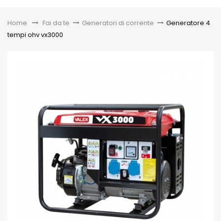
Toggle
Home
&gt;
Fai da te
>
Generatori di corrente
>
Generatore 4
tempi ohv vx3000