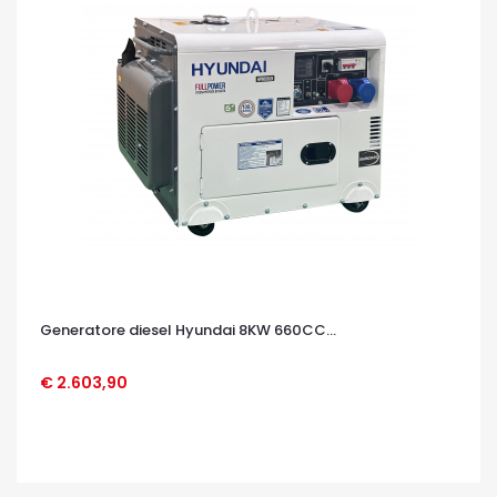
Generatore diesel Hyundai 8KW 660CC...
€ 2.603,90
OCCHIATA VELOCE