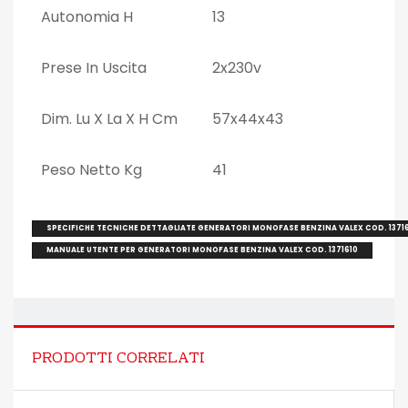
Autonomia H
13
Prese In Uscita
2x230v
Dim. Lu X La X H Cm
57x44x43
Peso Netto Kg
41
SPECIFICHE TECNICHE DETTAGLIATE GENERATORI MONOFASE BENZINA VALEX COD. 1371
MANUALE UTENTE PER GENERATORI MONOFASE BENZINA VALEX COD. 1371610
PRODOTTI CORRELATI