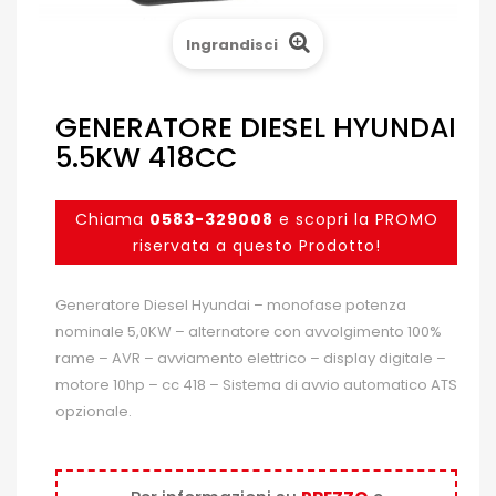
Ingrandisci
GENERATORE DIESEL HYUNDAI
5.5KW 418CC
Chiama
0583-329008
e scopri la PROMO
riservata a questo Prodotto!
Generatore Diesel Hyundai – monofase potenza
nominale 5,0KW – alternatore con avvolgimento 100%
rame – AVR – avviamento elettrico – display digitale –
motore 10hp – cc 418 – Sistema di avvio automatico ATS
opzionale.