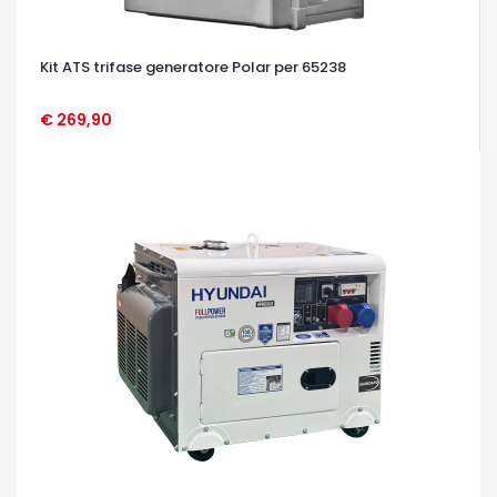
Kit ATS trifase generatore Polar per 65238
€ 269,90
OCCHIATA VELOCE