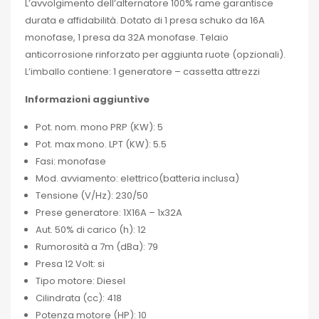
L’avvolgimento dell’alternatore 100% rame garantisce
durata e affidabilità. Dotato di 1 presa schuko da 16A
monofase, 1 presa da 32A monofase. Telaio
anticorrosione rinforzato per aggiunta ruote (opzionali).
L’imballo contiene: 1 generatore – cassetta attrezzi
Informazioni aggiuntive
Pot. nom. mono PRP (KW): 5
Pot. max mono. LPT (KW): 5.5
Fasi: monofase
Mod. avviamento: elettrico(batteria inclusa)
Tensione (V/Hz): 230/50
Prese generatore: 1X16A – 1x32A
Aut. 50% di carico (h): 12
Rumorosità a 7m (dBa): 79
Presa 12 Volt: si
Tipo motore: Diesel
Cilindrata (cc): 418
Potenza motore (HP): 10