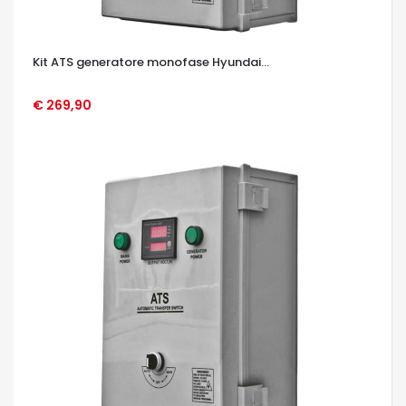
Kit ATS generatore monofase Hyundai...
€ 269,90
OCCHIATA VELOCE