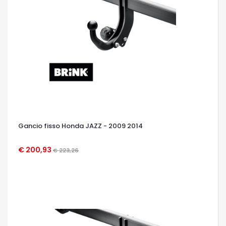
Gancio fisso Honda JAZZ - 2009 2014
€ 200,93
€ 223,26
OCCHIATA VELOCE