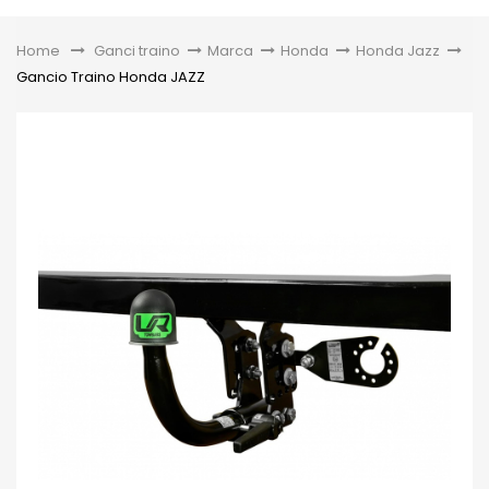
Toggle
Home
&gt;
Ganci traino
>
Marca
>
Honda
>
Honda Jazz
>
Gancio Traino Honda JAZZ