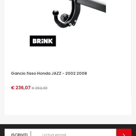
Gancio fisso Honda JAZZ - 2002 2008
€ 236,07
€ 262,30
OCCHIATA VELOCE
ISCRIVITI