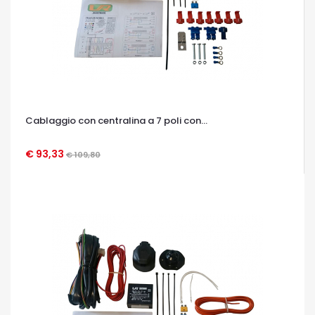
Cablaggio con centralina a 7 poli con...
€ 93,33
€ 109,80
OCCHIATA VELOCE