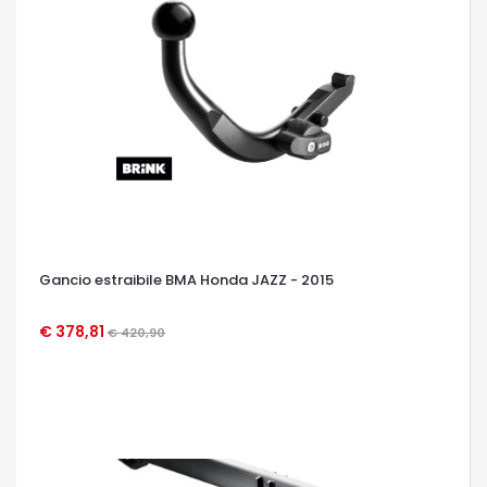
Gancio estraibile BMA Honda JAZZ - 2015
€ 378,81
€ 420,90
OCCHIATA VELOCE