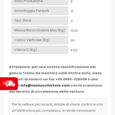
Inizio Produzione
8
Smontaggio Paraurti
SI
Tipo Sfera
C
Massa Rimorchiabile Max (Kg)
1000
Carico Verticale (Kg)
95
Valore D (Kg)
6.50
Attenzione: per una esatta identificazione del
gancio traino da montare sulla Vostra auto, siete
pregati di inviarci un fax +39 0583-329008 o una
email
info@vannucchistore.com
con la scanzione
del libretto di circolazione della vettura.
Per le vetture più recenti, dotate di check control e con
un'elettronica più complessa, si rende necessaria