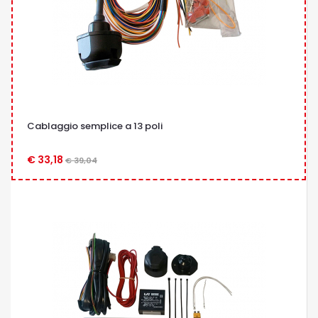
Cablaggio semplice a 13 poli
€ 33,18
€ 39,04
OCCHIATA VELOCE