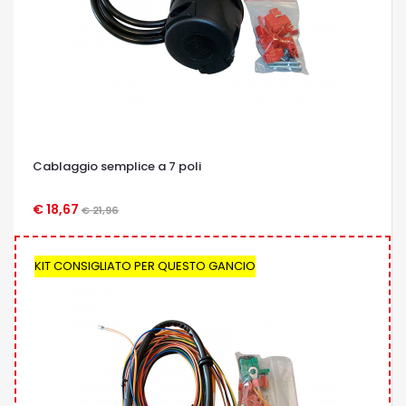
Cablaggio semplice a 7 poli
€ 18,67
€ 21,96
OCCHIATA VELOCE
KIT CONSIGLIATO PER QUESTO GANCIO