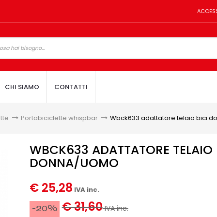
ACCES
CHI SIAMO
CONTATTI
tte
>
Portabiciclette whispbar
>
Wbck633 adattatore telaio bici 
WBCK633 ADATTATORE TELAIO 
DONNA/UOMO
€ 25,28
IVA inc.
€ 31,60
-20%
IVA inc.