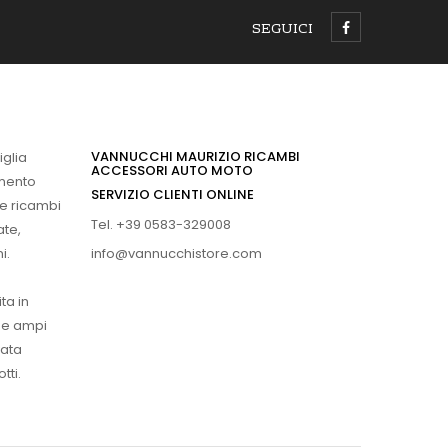
SEGUICI
VANNUCCHI MAURIZIO RICAMBI
iglia
ACCESSORI AUTO MOTO
imento
SERVIZIO CLIENTI ONLINE
 e ricambi
Tel. +39 0583-329008
ate,
info@vannucchistore.com
i.
ta in
ue ampi
vata
tti.