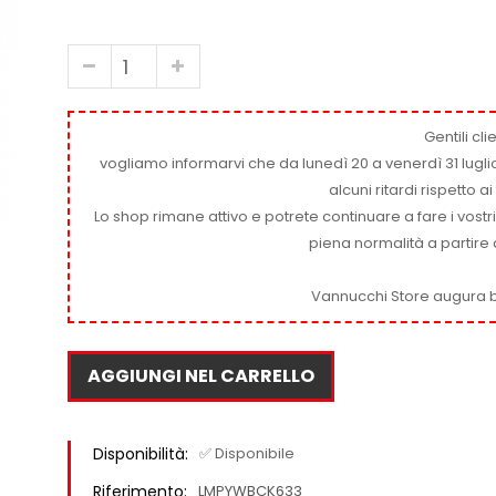
Gentili clie
vogliamo informarvi che da lunedì 20 a venerdì 31 luglio
alcuni ritardi rispetto 
Lo shop rimane attivo e potrete continuare a fare i vostr
piena normalità a partire 
Vannucchi Store augura b
AGGIUNGI NEL CARRELLO
Disponibilità:
✅ Disponibile
Riferimento:
LMPYWBCK633