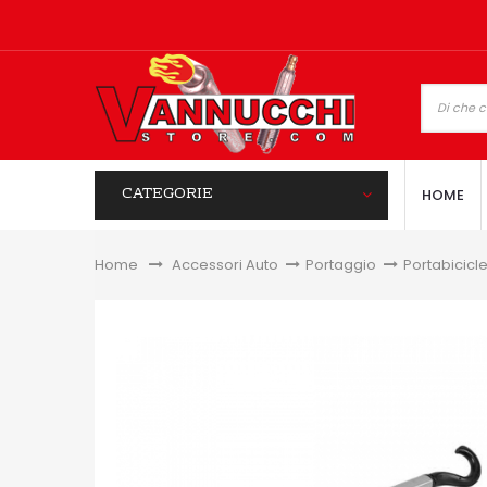
CATEGORIE
HOME
Home
&gt;
Accessori Auto
>
Portaggio
>
Portabicicle