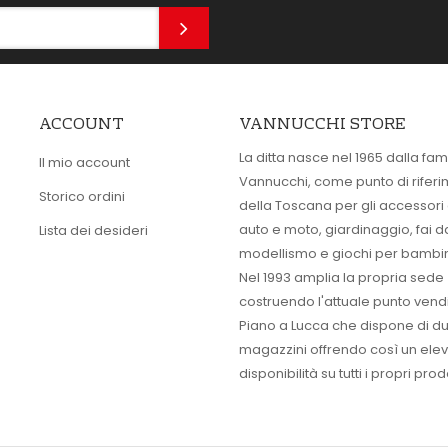
ACCOUNT
VANNUCCHI STORE
La ditta nasce nel 1965 dalla fam
Il mio account
Vannucchi, come punto di rifer
Storico ordini
della Toscana per gli accessori
auto e moto, giardinaggio, fai d
Lista dei desideri
modellismo e giochi per bambin
Nel 1993 amplia la propria sede
costruendo l'attuale punto vendi
Piano a Lucca che dispone di d
magazzini offrendo così un ele
disponibilità su tutti i propri prodo