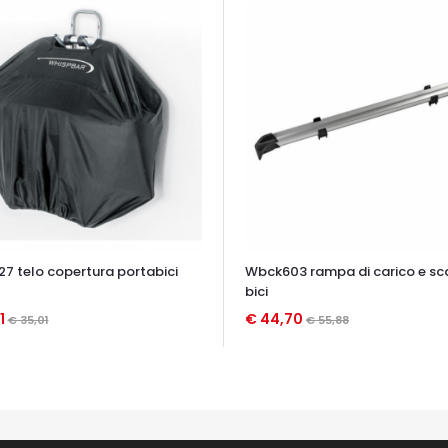
7 telo copertura portabici
Wbck603 rampa di carico e sc
bici
1
€ 44,70
€ 35,01
€ 55,88
TA VELOCE
OCCHIATA VELOCE