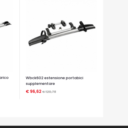
arico
Wbck602 estensione portabici
supplementare
€ 96,62
€ 120,78
OCCHIATA VELOCE