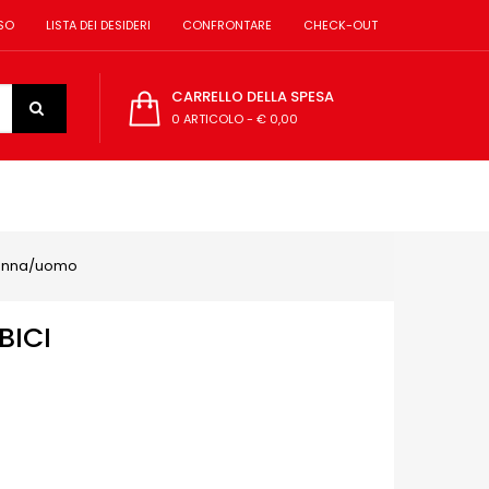
SO
LISTA DEI DESIDERI
CONFRONTARE
CHECK-OUT
CARRELLO DELLA SPESA
0 ARTICOLO
-
€ 0,00
donna/uomo
BICI