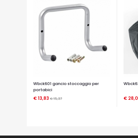
Wbck601 gancio stoccaggio per
Wbck62
portabici
€ 13,83
€ 28,0
€ 15,37
OCCHIATA VELOCE
OCCHIA