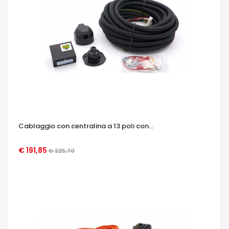
Cablaggio con centralina a 13 poli con...
€ 191,85
€ 225,70
OCCHIATA VELOCE