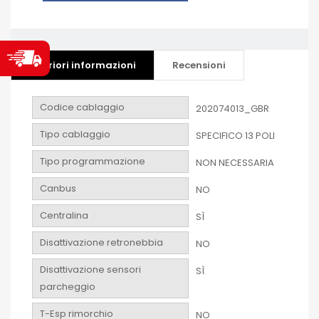
Ulteriori informazioni
Recensioni
Codice cablaggio
202074013_GBR
Tipo cablaggio
SPECIFICO 13 POLI
Tipo programmazione
NON NECESSARIA
Canbus
NO
Centralina
SÌ
Disattivazione retronebbia
NO
Disattivazione sensori
SÌ
parcheggio
T-Esp rimorchio
NO