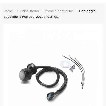
Toggle
Home
&gt;
Ganci traino
>
Prese e centraline
>
Cablaggio
Specifico 13 Poli cod. 202074013_gbr