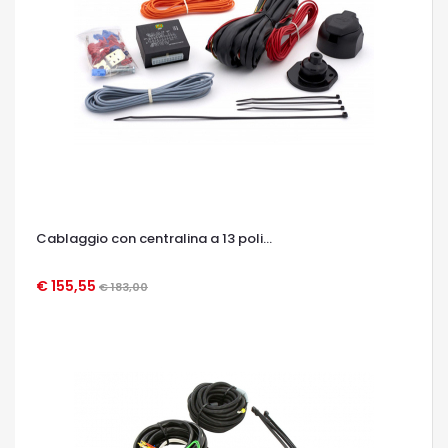
Cablaggio con centralina a 13 poli...
€ 155,55
€ 183,00
OCCHIATA VELOCE