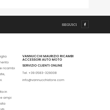
SEGUICI
VANNUCCHI MAURIZIO RICAMBI
iglia
ACCESSORI AUTO MOTO
imento
SERVIZIO CLIENTI ONLINE
 e ricambi
Tel. +39 0583-329008
ate,
info@vannucchistore.com
i.
ta in
ue ampi
vata
tti.