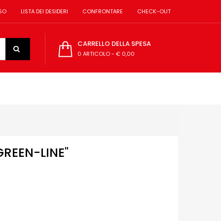
SO
LISTA DEI DESIDERI
CONFRONTARE
CHECK-OUT
CARRELLO DELLA SPESA
0 ARTICOLO
-
€ 0,00
REEN-LINE"