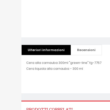
Ulteriori informazioni
Recensioni
Cera alla carnauba 300ml "green-line" fg-7757
Cera liquida alla carnauba - 300 ml
PRODOTTI CORRELATI