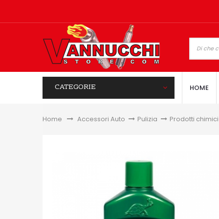
CATEGORIE
HOME
Home
&gt;
Accessori Auto
>
Pulizia
>
Prodotti chimici