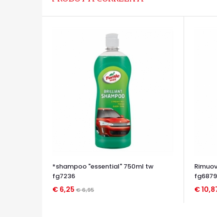
*shampoo "essential" 750ml tw
Rimuov
fg7236
fg6879
€ 6,25
€ 10,8
€ 6,95
OCCHIATA VELOCE
OCCHIA