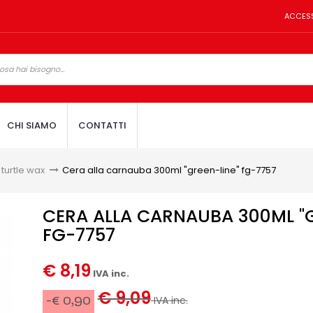
ACCES
CHI SIAMO
CONTATTI
 turtle wax
>
Cera alla carnauba 300ml "green-line" fg-7757
CERA ALLA CARNAUBA 300ML "G
FG-7757
€ 8,19
IVA inc.
€ 9,09
-€ 0,90
IVA inc.