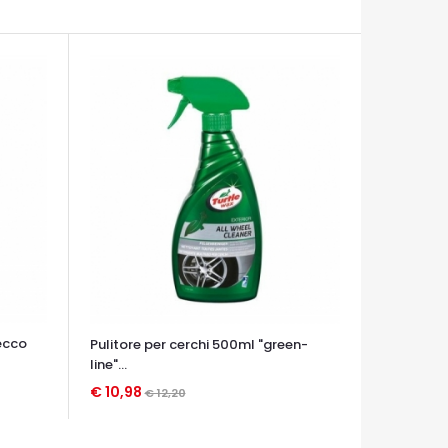
ecco
Pulitore per cerchi 500ml "green-
line"...
€ 10,98
€ 12,20
OCCHIATA VELOCE