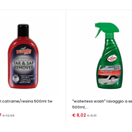
i catrame/resina 500ml tw
"waterless wash" lavaggio a s
500ml,...
7
€ 8,02
€ 12,08
€ 8,91
TA VELOCE
OCCHIATA VELOCE