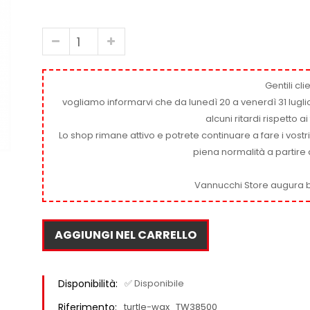
Gentili clie
vogliamo informarvi che da lunedì 20 a venerdì 31 luglio
alcuni ritardi rispetto 
Lo shop rimane attivo e potrete continuare a fare i vostr
piena normalità a partire 
Vannucchi Store augura b
AGGIUNGI NEL CARRELLO
Disponibilità:
✅ Disponibile
Riferimento:
turtle-wax_TW38500