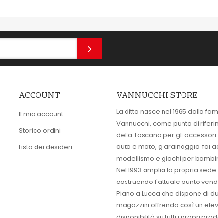
ACCOUNT
VANNUCCHI STORE
La ditta nasce nel 1965 dalla fam
Il mio account
Vannucchi, come punto di rifer
Storico ordini
della Toscana per gli accessori
auto e moto, giardinaggio, fai d
Lista dei desideri
modellismo e giochi per bambin
Nel 1993 amplia la propria sede
costruendo l'attuale punto vendi
Piano a Lucca che dispone di d
magazzini offrendo così un ele
disponibilità su tutti i propri prodo