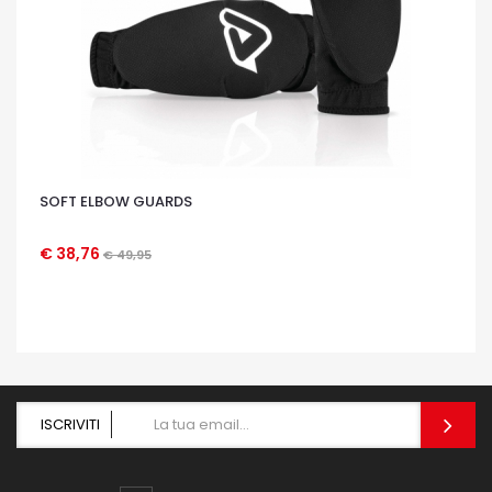
SOFT ELBOW GUARDS
€ 38,76
€ 49,95
OCCHIATA VELOCE
ISCRIVITI