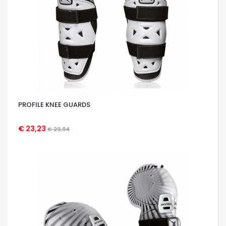
PROFILE KNEE GUARDS
€ 23,23
€ 29,94
OCCHIATA VELOCE