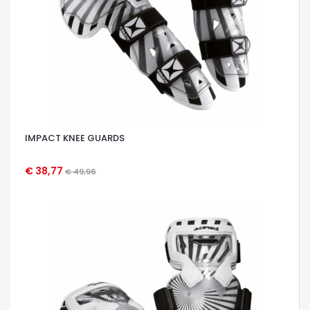
IMPACT KNEE GUARDS
€ 38,77
€ 49,96
OCCHIATA VELOCE