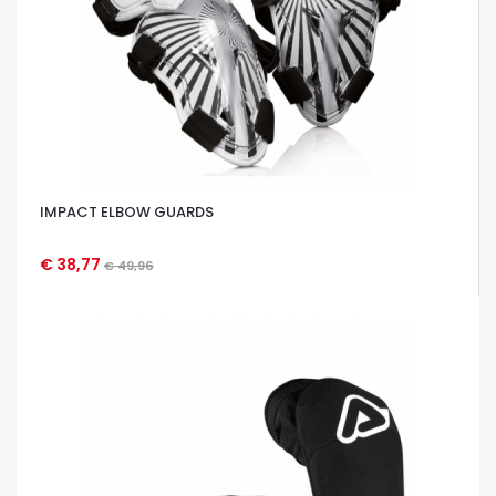
IMPACT ELBOW GUARDS
€ 38,77
€ 49,96
OCCHIATA VELOCE