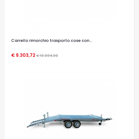
Carrello rimorchio trasporto cose con...
€ 9.303,72
€ 10.004,00
OCCHIATA VELOCE