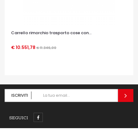
Carrello rimorchio trasporto cose con...
€ 10.551,78
€ 11.346,00
OCCHIATA VELOCE
ISCRIVITI
SEGUICI