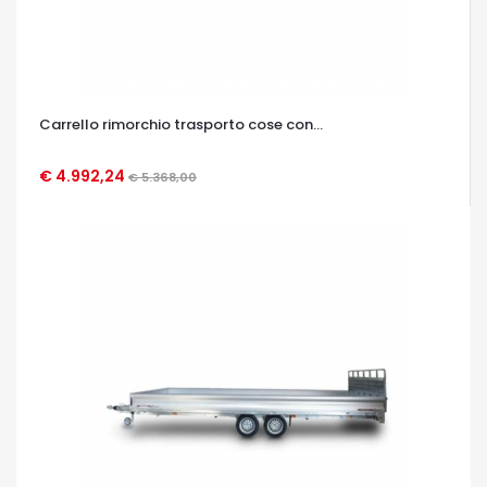
Carrello rimorchio trasporto cose con...
€ 4.992,24
€ 5.368,00
OCCHIATA VELOCE