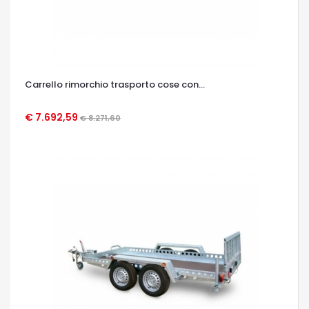
Carrello rimorchio trasporto cose con...
€ 7.692,59
€ 8.271,60
OCCHIATA VELOCE