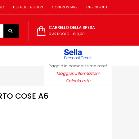
SO
LISTA DEI DESIDERI
CONFRONTARE
CHECK-OUT
CARRELLO DELLA SPESA
0 ARTICOLO
-
€ 0,00
Pagalo in comodissime rate!
Maggiori informazioni
Calcola rate
RTO COSE A6