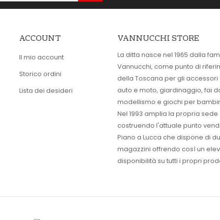
ACCOUNT
VANNUCCHI STORE
La ditta nasce nel 1965 dalla fam
Il mio account
Vannucchi, come punto di rifer
Storico ordini
della Toscana per gli accessori
auto e moto, giardinaggio, fai d
Lista dei desideri
modellismo e giochi per bambin
Nel 1993 amplia la propria sede
costruendo l'attuale punto vendi
Piano a Lucca che dispone di d
magazzini offrendo così un ele
disponibilità su tutti i propri prodo