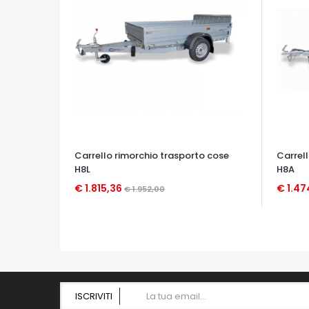
Carrello rimorchio trasporto cose
Carrel
H8L
H8A
€ 1.815,36
€ 1.47
€ 1.952,00
OCCHIATA VELOCE
OCCHIA
ISCRIVITI