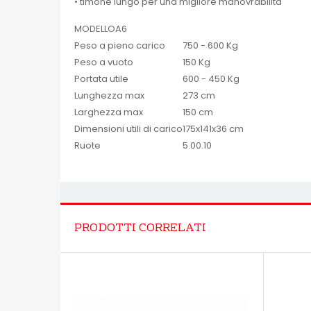
• timone lungo per una migliore manovrabilità
MODELLO
A6
Peso a pieno carico
750 - 600 Kg
Peso a vuoto
150 Kg
Portata utile
600 - 450 Kg
Lunghezza max
273 cm
Larghezza max
150 cm
Dimensioni utili di carico
175x141x36 cm
Ruote
5.00.10
PRODOTTI CORRELATI