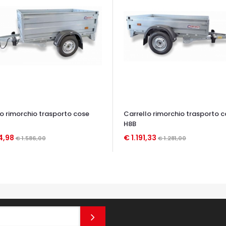
lo rimorchio trasporto cose
Carrello rimorchio trasporto 
H8B
4,98
€ 1.191,33
€ 1.586,00
€ 1.281,00
TA VELOCE
OCCHIATA VELOCE