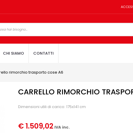
ACCES
CHI SIAMO
CONTATTI
rello rimorchio trasporto cose A6
CARRELLO RIMORCHIO TRASPO
Dimensioni utili di carico: 175x141 cm
€ 1.509,02
IVA inc.