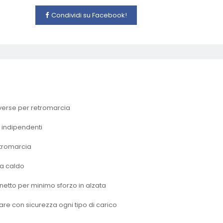
Condividi su Facebook!
verse per retromarcia
 indipendenti
etromarcia
 a caldo
netto per minimo sforzo in alzata
sare con sicurezza ogni tipo di carico