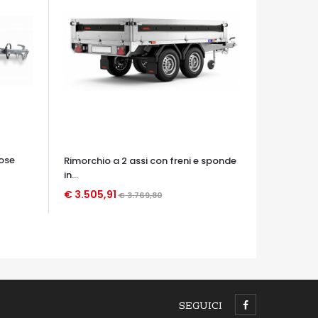
cose
Rimorchio a 2 assi con freni e sponde
in...
€ 3.505,91
€ 3.769,80
OCCHIATA VELOCE
SEGUICI