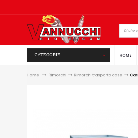
CATEGORIE
HOME
Home
&gt;
Rimorchi
>
Rimorchi trasporto cose
>
Car