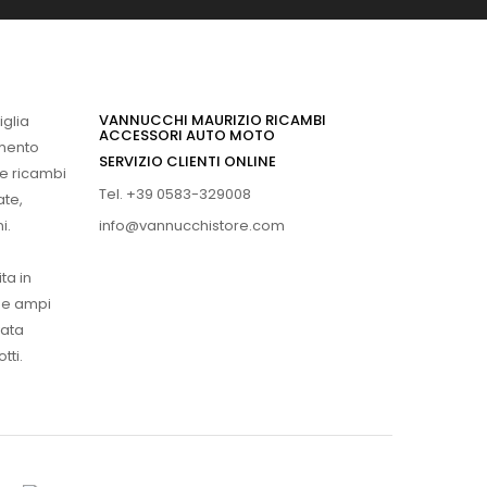
VANNUCCHI MAURIZIO RICAMBI
iglia
ACCESSORI AUTO MOTO
imento
SERVIZIO CLIENTI ONLINE
 e ricambi
Tel. +39 0583-329008
ate,
info@vannucchistore.com
i.
ta in
ue ampi
vata
tti.