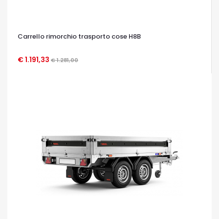
Carrello rimorchio trasporto cose H8B
€ 1.191,33
€ 1.281,00
OCCHIATA VELOCE