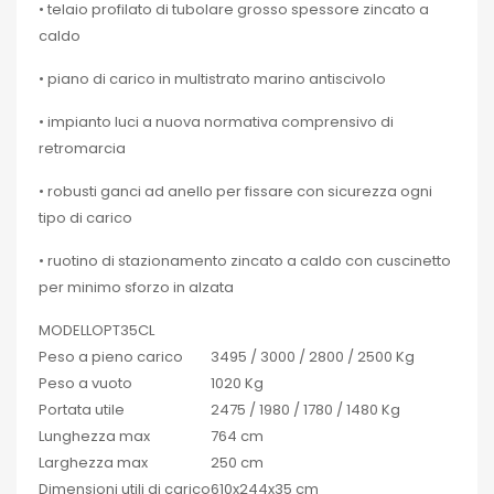
• telaio profilato di tubolare grosso spessore zincato a
caldo
• piano di carico in multistrato marino antiscivolo
• impianto luci a nuova normativa comprensivo di
retromarcia
• robusti ganci ad anello per fissare con sicurezza ogni
tipo di carico
• ruotino di stazionamento zincato a caldo con cuscinetto
per minimo sforzo in alzata
MODELLO
PT35CL
Peso a pieno carico
3495 / 3000 / 2800 / 2500 Kg
Peso a vuoto
1020 Kg
Portata utile
2475 / 1980 / 1780 / 1480 Kg
Lunghezza max
764 cm
Larghezza max
250 cm
Dimensioni utili di carico
610x244x35 cm