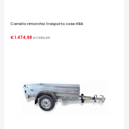
Carrello rimorchio trasporto cose H8A
€ 1.474,98
€ 1.586,00
OCCHIATA VELOCE