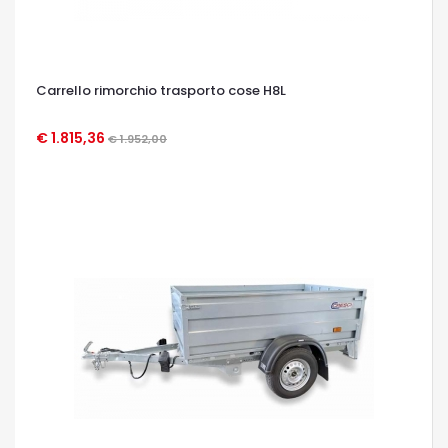
Carrello rimorchio trasporto cose H8L
€ 1.815,36
€ 1.952,00
OCCHIATA VELOCE