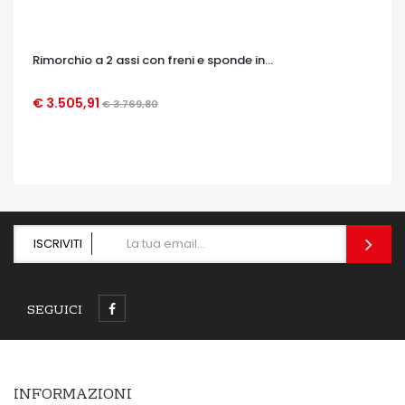
Rimorchio a 2 assi con freni e sponde in...
€ 3.505,91
€ 3.769,80
OCCHIATA VELOCE
ISCRIVITI
SEGUICI
INFORMAZIONI