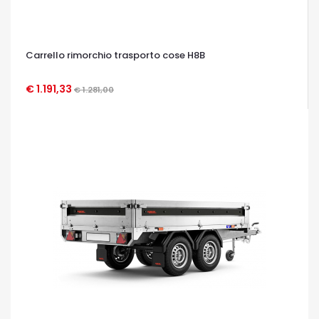
Carrello rimorchio trasporto cose H8B
€ 1.191,33
€ 1.281,00
OCCHIATA VELOCE