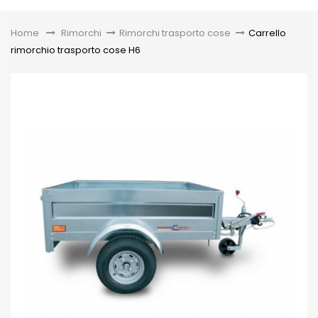
Toggle
Home
&gt;
Rimorchi
>
Rimorchi trasporto cose
>
Carrello
rimorchio trasporto cose H6