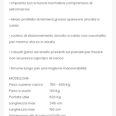
• impianto luci a nuova normativa comprensivo di
retromarcia
• telaio profilato di lamiera grosso spessore zincata a
caldo
• ruotino di stazionamento zincato a caldo con cuscinetto
per minimo sforzo in alzata
• robusti ganci ad anello presenti sul pianale per fissare
con sicurezza ogni tipo di carico
• timone lungo per una migliore manovrabilità
MODELLO
H6
Peso a pieno carico
750 - 600 Kg
Peso a vuoto
130 Kg
Portata utile
620 Kg
Lunghezza max
245 cm
Larghezza max
150 cm
Dimensioni utili di carico
142x111 cm