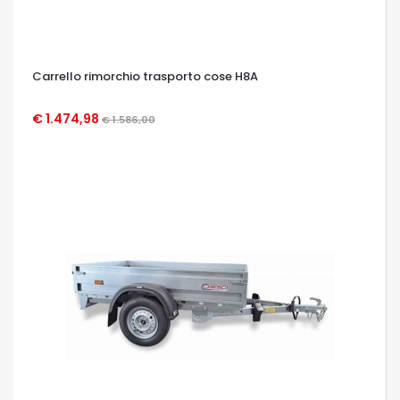
Carrello rimorchio trasporto cose H8A
€ 1.474,98
€ 1.586,00
OCCHIATA VELOCE