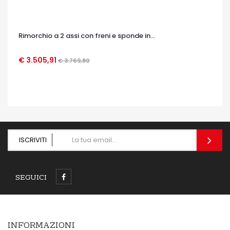
Rimorchio a 2 assi con freni e sponde in...
€ 3.505,91
€ 3.769,80
OCCHIATA VELOCE
ISCRIVITI
SEGUICI
INFORMAZIONI