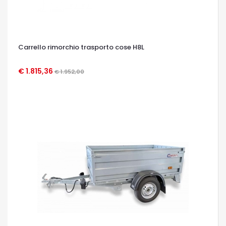
Carrello rimorchio trasporto cose H8L
€ 1.815,36
€ 1.952,00
OCCHIATA VELOCE