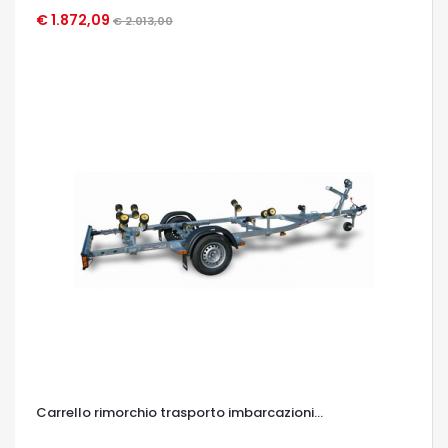
€ 1.872,09
€ 2.013,00
OCCHIATA VELOCE
Carrello rimorchio trasporto imbarcazioni...