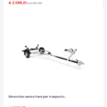
€ 2.099,01
€ 2.257,00
OCCHIATA VELOCE
Rimorchio senza freni per trasporto...