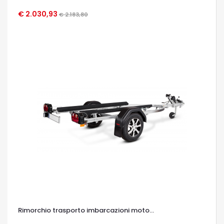
€ 2.030,93
€ 2.183,80
OCCHIATA VELOCE
Rimorchio trasporto imbarcazioni moto...