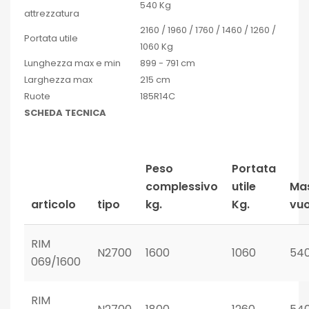
540 Kg
attrezzatura
2160 / 1960 / 1760 / 1460 / 1260 /
Portata utile
1060 Kg
Lunghezza max e min
899 - 791 cm
Larghezza max
215 cm
Ruote
185R14C
SCHEDA TECNICA
Peso
Portata
complessivo
utile
Ma
articolo
tipo
kg.
Kg.
vu
RIM
N2700
1600
1060
54
069/1600
RIM