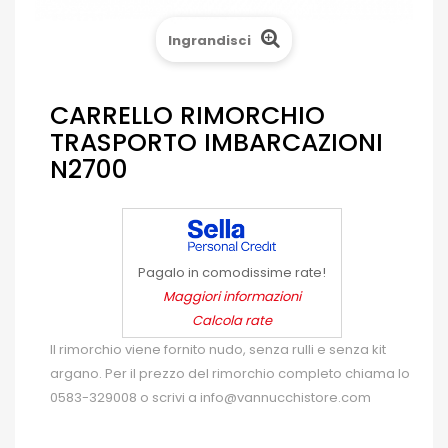
Ingrandisci
CARRELLO RIMORCHIO
TRASPORTO IMBARCAZIONI
N2700
Pagalo in comodissime rate!
Maggiori informazioni
Calcola rate
Il rimorchio viene fornito nudo, senza rulli e senza kit
argano. Per il prezzo del rimorchio completo chiama lo
0583-329008 o scrivi a info@vannucchistore.com