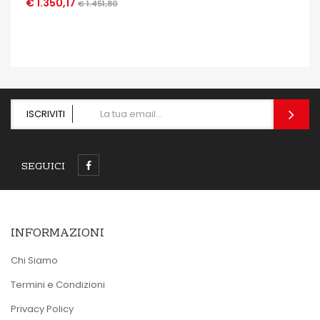
€ 1.350,17
€ 1.451,80
OCCHIATA VELOCE
ISCRIVITI
SEGUICI
INFORMAZIONI
Chi Siamo
Termini e Condizioni
Privacy Policy