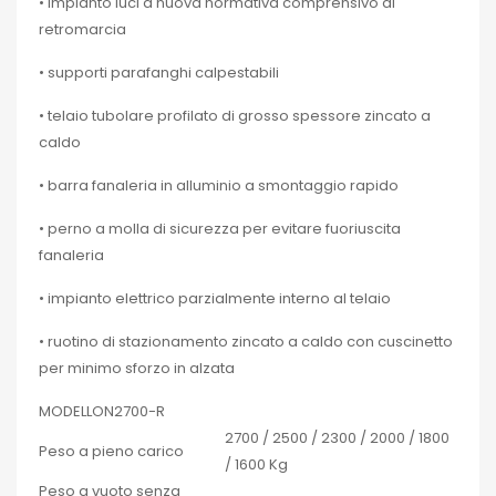
• impianto luci a nuova normativa comprensivo di
retromarcia
• supporti parafanghi calpestabili
• telaio tubolare profilato di grosso spessore zincato a
caldo
• barra fanaleria in alluminio a smontaggio rapido
• perno a molla di sicurezza per evitare fuoriuscita
fanaleria
• impianto elettrico parzialmente interno al telaio
• ruotino di stazionamento zincato a caldo con cuscinetto
per minimo sforzo in alzata
MODELLO
N2700-R
2700 / 2500 / 2300 / 2000 / 1800
Peso a pieno carico
/ 1600 Kg
Peso a vuoto senza