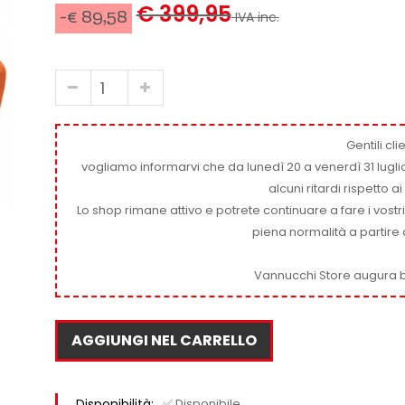
€ 399,95
-€ 89,58
IVA inc.
Gentili clie
vogliamo informarvi che da lunedì 20 a venerdì 31 luglio
alcuni ritardi rispetto 
Lo shop rimane attivo e potrete continuare a fare i vostr
piena normalità a partire 
Vannucchi Store augura b
AGGIUNGI NEL CARRELLO
Disponibilità:
✅ Disponibile