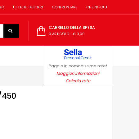
SO
LISTA DEI DESIDERI
CONFRONTARE
CHECK-OUT
CARRELLO DELLA SPESA
0 ARTICOLO
-
€ 0,00
Pagalo in comodissime rate!
Maggiori informazioni
Calcola rate
/450