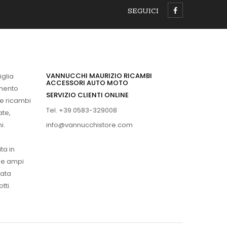
SEGUICI
VANNUCCHI MAURIZIO RICAMBI
iglia
ACCESSORI AUTO MOTO
imento
SERVIZIO CLIENTI ONLINE
 e ricambi
Tel. +39 0583-329008
ate,
info@vannucchistore.com
i.
ta in
ue ampi
vata
tti.