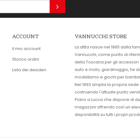
ACCOUNT
VANNUCCHI STORE
La ditta nasce nel 1965 dalla fam
Il mio account
Vannucchi, come punto di rifer
Storico ordini
della Toscana per gli accessori
auto e moto, giardinaggio, fai d
Lista dei desideri
modellismo e giochi per bambin
Nel 1993 amplia la propria sede
costruendo l'attuale punto vendi
Piano a Lucca che dispone di d
magazzini offrendo così un ele
disponibilità su tutti i propri prodo