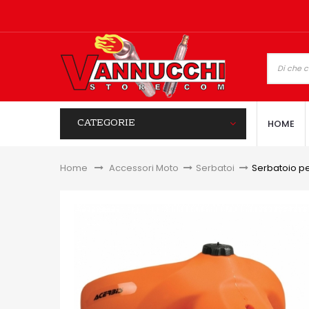
CATEGORIE
HOME
Home
&gt;
Accessori Moto
>
Serbatoi
>
Serbatoio p