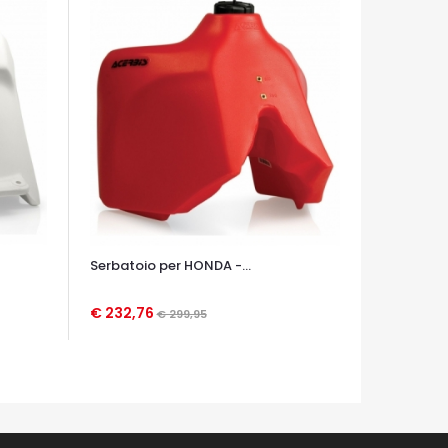
Serbatoio per HONDA -...
€ 232,76
€ 299,95
OCCHIATA VELOCE