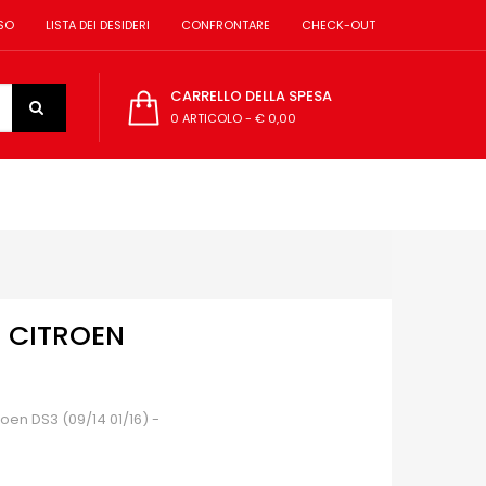
SO
LISTA DEI DESIDERI
CONFRONTARE
CHECK-OUT
CARRELLO DELLA SPESA
0 ARTICOLO
-
€ 0,00
- CITROEN
roen DS3 (09/14 01/16) -