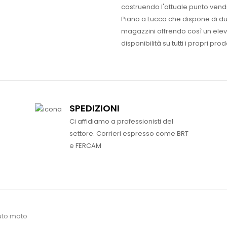
costruendo l'attuale punto vendi
Piano a Lucca che dispone di d
magazzini offrendo così un ele
disponibilità su tutti i propri prodo
SPEDIZIONI
Ci affidiamo a professionisti del
settore. Corrieri espresso come BRT
e FERCAM
uto moto