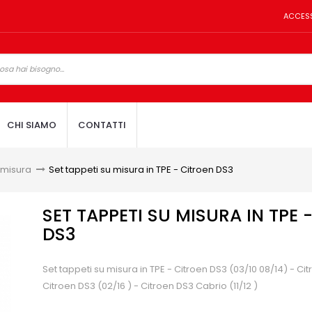
ACCES
CHI SIAMO
CONTATTI
 misura
>
Set tappeti su misura in TPE - Citroen DS3
SET TAPPETI SU MISURA IN TPE 
DS3
Set tappeti su misura in TPE - Citroen DS3 (03/10 08/14) - Cit
Citroen DS3 (02/16 ) - Citroen DS3 Cabrio (11/12 )