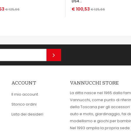
DS4...
,53
€ 100,53
€ 125,66
€ 125,66
TA VELOCE
OCCHIATA VELOCE
ACCOUNT
VANNUCCHI STORE
La ditta nasce nel 1965 dalla fam
Il mio account
Vannucchi, come punto di rifer
Storico ordini
della Toscana per gli accessori
auto e moto, giardinaggio, fai d
Lista dei desideri
modellismo e giochi per bambin
Nel 1993 amplia la propria sede