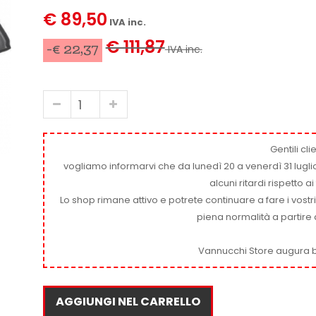
€ 89,50
IVA inc.
€ 111,87
-€ 22,37
IVA inc.
Gentili clie
vogliamo informarvi che da lunedì 20 a venerdì 31 luglio
alcuni ritardi rispetto 
Lo shop rimane attivo e potrete continuare a fare i vostr
piena normalità a partire 
Vannucchi Store augura b
AGGIUNGI NEL CARRELLO