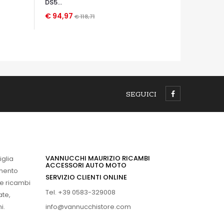
DS5...
€ 94,97
€ 118,71
OCCHIATA VELOCE
SEGUICI
VANNUCCHI MAURIZIO RICAMBI
iglia
ACCESSORI AUTO MOTO
imento
SERVIZIO CLIENTI ONLINE
 e ricambi
Tel. +39 0583-329008
ate,
info@vannucchistore.com
i.