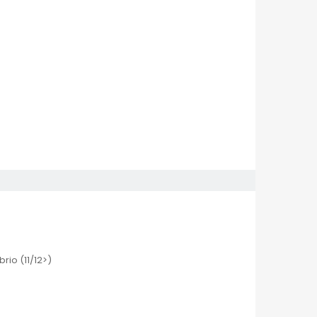
rio (11/12>)