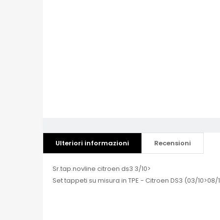
Ulteriori informazioni
Recensioni
Sr.tap.novline citroen ds3 3/10>
Set tappeti su misura in TPE - Citroen DS3 (03/10>08/1