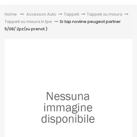
Toggle
Home
&gt;
Accessori Auto
>
Tappeti
>
Tappeti su misura
>
Tappeti su misura in tpe
>
Sr.tap.novline peugeot partner
5/08/ 2pz(su prenot.)