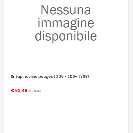
Sr.tap.novline peugeot 206 - 206+ 7/98/
€ 62,46
€ 78,08
OCCHIATA VELOCE