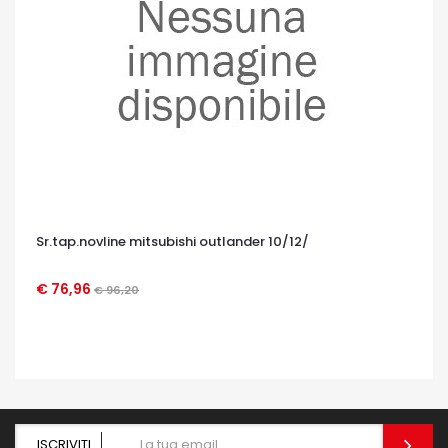
Sr.tap.novline mitsubishi outlander 10/12/
€ 76,96
€ 96,20
OCCHIATA VELOCE
ISCRIVITI