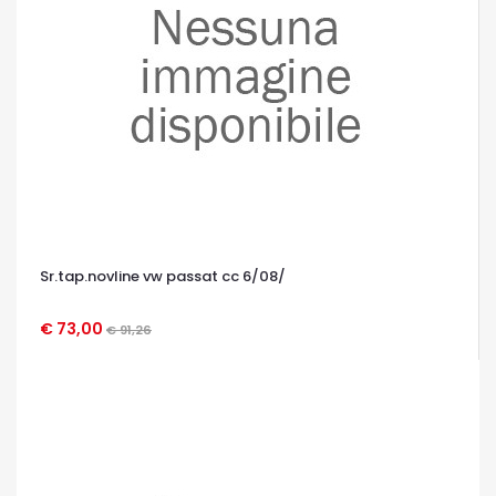
Sr.tap.novline vw passat cc 6/08/
€ 73,00
€ 91,26
OCCHIATA VELOCE