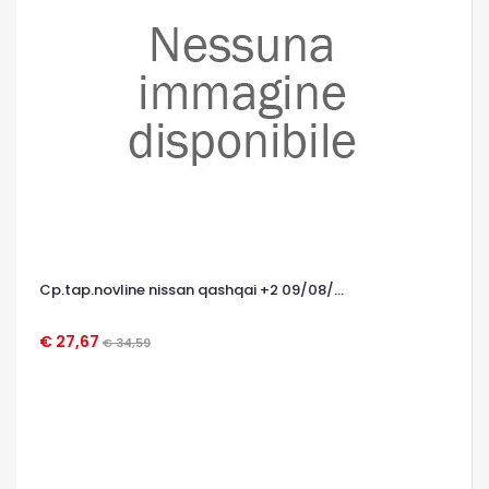
Cp.tap.novline nissan qashqai +2 09/08/...
€ 27,67
€ 34,59
OCCHIATA VELOCE