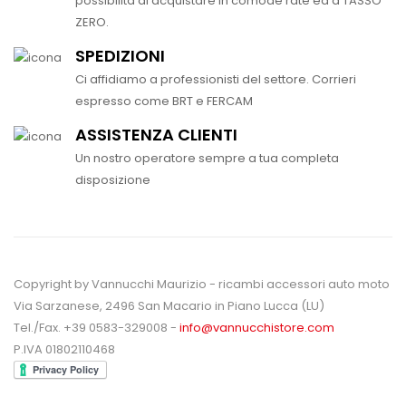
possibilità di acquistare in comode rate ed a TASSO
ZERO.
SPEDIZIONI
Ci affidiamo a professionisti del settore. Corrieri
espresso come BRT e FERCAM
ASSISTENZA CLIENTI
Un nostro operatore sempre a tua completa
disposizione
Copyright by Vannucchi Maurizio - ricambi accessori auto moto
Via Sarzanese, 2496 San Macario in Piano Lucca (LU)
Tel./Fax. +39 0583-329008 -
info@vannucchistore.com
P.IVA 01802110468