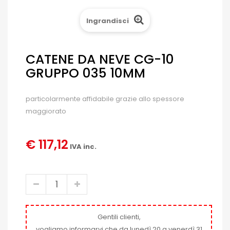
Ingrandisci
CATENE DA NEVE CG-10
GRUPPO 035 10MM
particolarmente affidabile grazie allo spessore
maggiorato
€ 117,12
IVA inc.
Gentili clienti,
vogliamo informarvi che da lunedì 20 a venerdì 31