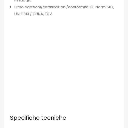
fissaggio.
Omologazioni/certificazioni/conformità: Ö-Norm 5117,
UNI 11313 / CUNA, TÜV.
Specifiche tecniche