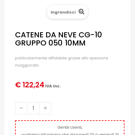
Ingrandisci
CATENE DA NEVE CG-10
GRUPPO 050 10MM
particolarmente affidabile grazie allo spessore
maggiorato
€ 122,24
IVA inc.
Gentili clienti,
vogliamo informarvi che da lunedì 20 a venerdì 31