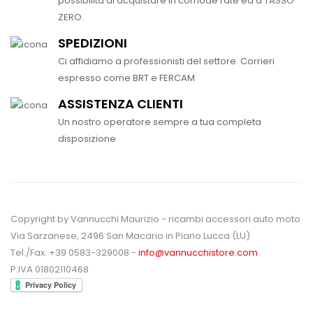
possibilità di acquistare in comode rate ed a TASSO
ZERO.
SPEDIZIONI
Ci affidiamo a professionisti del settore. Corrieri
espresso come BRT e FERCAM
ASSISTENZA CLIENTI
Un nostro operatore sempre a tua completa
disposizione
Copyright by Vannucchi Maurizio - ricambi accessori auto moto
Via Sarzanese, 2496 San Macario in Piano Lucca (LU)
Tel./Fax. +39 0583-329008 -
info@vannucchistore.com
P.IVA 01802110468