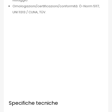
fissaggio.
Omologazioni/certificazioni/conformità: Ö-Norm 5117,
UNI 11313 / CUNA, TÜV.
Specifiche tecniche