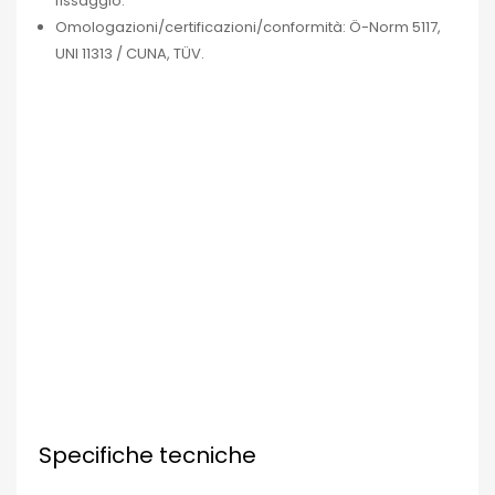
fissaggio.
Omologazioni/certificazioni/conformità: Ö-Norm 5117,
UNI 11313 / CUNA, TÜV.
Specifiche tecniche