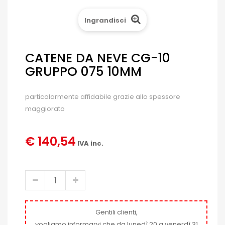
Ingrandisci
CATENE DA NEVE CG-10
GRUPPO 075 10MM
particolarmente affidabile grazie allo spessore
maggiorato
€ 140,54
IVA inc.
Gentili clienti,
vogliamo informarvi che da lunedì 20 a venerdì 31