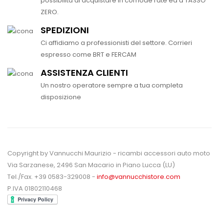
possibilità di acquistare in comode rate ed a TASSO
ZERO.
SPEDIZIONI
Ci affidiamo a professionisti del settore. Corrieri
espresso come BRT e FERCAM
ASSISTENZA CLIENTI
Un nostro operatore sempre a tua completa
disposizione
Copyright by Vannucchi Maurizio - ricambi accessori auto moto
Via Sarzanese, 2496 San Macario in Piano Lucca (LU)
Tel./Fax. +39 0583-329008 -
info@vannucchistore.com
P.IVA 01802110468