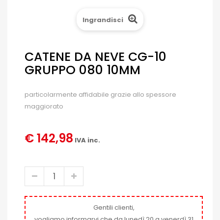
Ingrandisci
CATENE DA NEVE CG-10
GRUPPO 080 10MM
particolarmente affidabile grazie allo spessore
maggiorato
€ 142,98
IVA inc.
Gentili clienti,
vogliamo informarvi che da lunedì 20 a venerdì 31