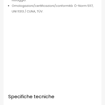
fissaggio.
Omologazioni/certificazioni/conformità: Ö-Norm 5117,
UNI 11313 / CUNA, TÜV.
Specifiche tecniche