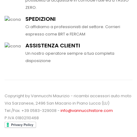
possibilità di acquistare in comode rate ed a TASSO
ZERO.
SPEDIZIONI
Ci affidiamo a professionisti del settore. Corrieri
espresso come BRT e FERCAM
ASSISTENZA CLIENTI
Un nostro operatore sempre a tua completa
disposizione
Copyright by Vannucchi Maurizio - ricambi accessori auto moto
Via Sarzanese, 2496 San Macario in Piano Lucca (LU)
Tel./Fax. +39 0583-329008 -
info@vannucchistore.com
P.IVA 01802110468