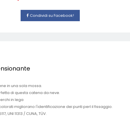
Condividi su Facebook!
ensionante
ene in una sola mossa.
fetta di questa catena da neve.
erchi in lega
olorati migliorano l'identificazione dei punti perl il fissaggio.
7, UNI 11313 / CUNA, TÜV.