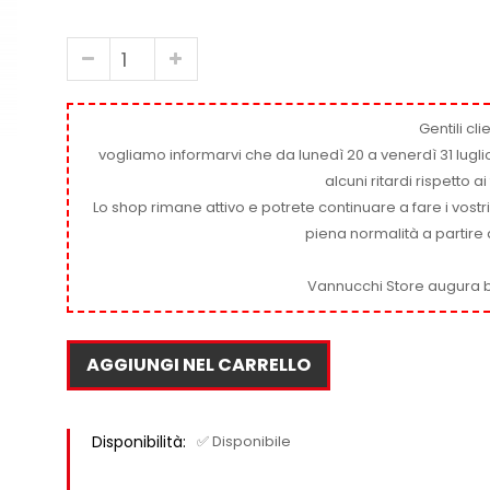
Gentili clie
vogliamo informarvi che da lunedì 20 a venerdì 31 luglio
alcuni ritardi rispetto 
Lo shop rimane attivo e potrete continuare a fare i vostr
piena normalità a partire 
Vannucchi Store augura b
AGGIUNGI NEL CARRELLO
Disponibilità:
✅ Disponibile