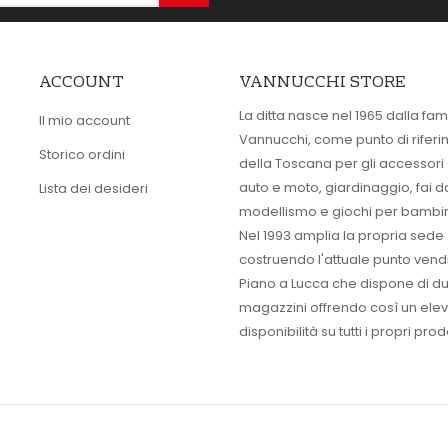
ACCOUNT
VANNUCCHI STORE
La ditta nasce nel 1965 dalla fam
Il mio account
Vannucchi, come punto di rifer
Storico ordini
della Toscana per gli accessori
auto e moto, giardinaggio, fai d
Lista dei desideri
modellismo e giochi per bambin
Nel 1993 amplia la propria sede
costruendo l'attuale punto vendi
Piano a Lucca che dispone di d
magazzini offrendo così un ele
disponibilità su tutti i propri prodo