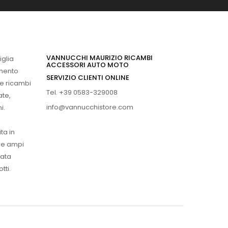
VANNUCCHI MAURIZIO RICAMBI
iglia
ACCESSORI AUTO MOTO
imento
SERVIZIO CLIENTI ONLINE
 e ricambi
Tel. +39 0583-329008
ate,
info@vannucchistore.com
i.
ta in
ue ampi
vata
tti.