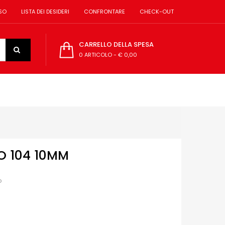
SO
LISTA DEI DESIDERI
CONFRONTARE
CHECK-OUT
CARRELLO DELLA SPESA
0 ARTICOLO
-
€ 0,00
O 104 10MM
o