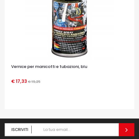
Vernice per manicotti e tubazioni, blu
€ 17,33
€ 19,25
OCCHIATA VELOCE
ISCRIVITI