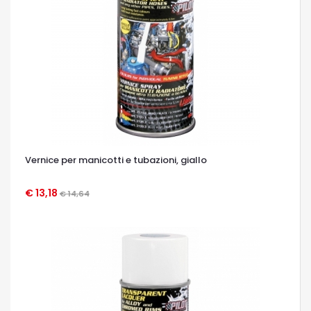
Vernice per manicotti e tubazioni, giallo
€ 13,18
€ 14,64
OCCHIATA VELOCE