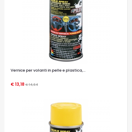
Vernice per volanti in pelle e plastica,...
€ 13,18
€ 14,64
OCCHIATA VELOCE