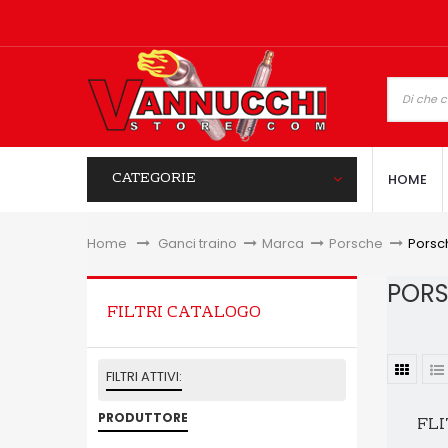
CATEGORIE
HOME
Home
&gt;
Ganci traino
>
Marca
>
Porsche
>
Porsc
POR
FILTRI CATALOGO
FILTRI ATTIVI:
PRODUTTORE
FLI