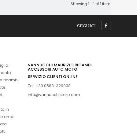
Showing 1 - 1 of 1 item
SEGUICI
VANNUCCHI MAURIZIO RICAMBI
iglia
ACCESSORI AUTO MOTO
imento
SERVIZIO CLIENTI ONLINE
 e ricambi
Tel. +39 0583-329008
ate,
info@vannucchistore.com
i.
ta in
ue ampi
vata
tti.