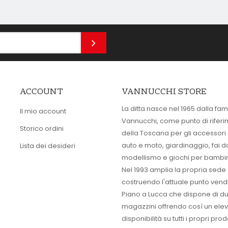
ACCOUNT
VANNUCCHI STORE
La ditta nasce nel 1965 dalla fam
Il mio account
Vannucchi, come punto di rifer
Storico ordini
della Toscana per gli accessori
auto e moto, giardinaggio, fai d
Lista dei desideri
modellismo e giochi per bambin
Nel 1993 amplia la propria sede
costruendo l'attuale punto vendi
Piano a Lucca che dispone di d
magazzini offrendo così un ele
disponibilità su tutti i propri prodo