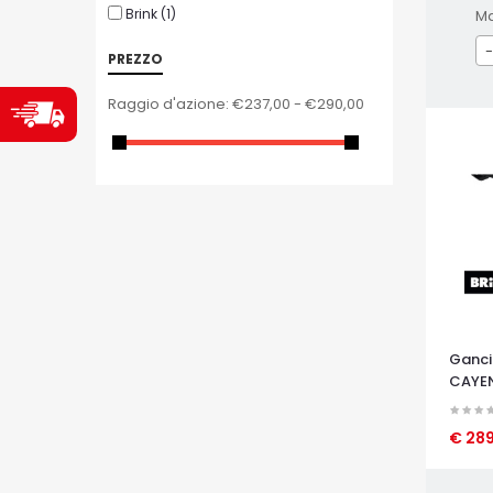
Brink
(1)
M
-
PREZZO
Raggio d'azione:
€237,00 - €290,00
Ganci
CAYEN
€ 28
OCCHI