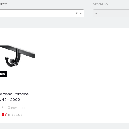
arca
Modello
×
-
o fisso Porsche
NE - 2002
0
Revisioni
9,87
€ 322,08
ATA VELOCE