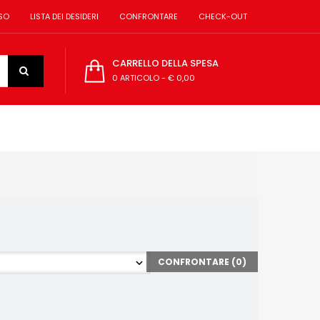
SO
LISTA DEI DESIDERI
CONFRONTARE
CHECK-OUT
CARRELLO DELLA SPESA
0 ARTICOLO
-
€ 0,00
CONFRONTARE (
0
)