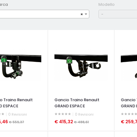
arca
Modello
×
-
o Traino Renault
Gancio Traino Renault
Gancio 
D ESPACE
GRAND ESPACE
GRAND 
0
0
Revisioni
Revisioni
5,46
€ 415,32
€ 259,
€ 559,37
€ 488,61
ATA VELOCE
OCCHIATA VELOCE
OCCHIAT