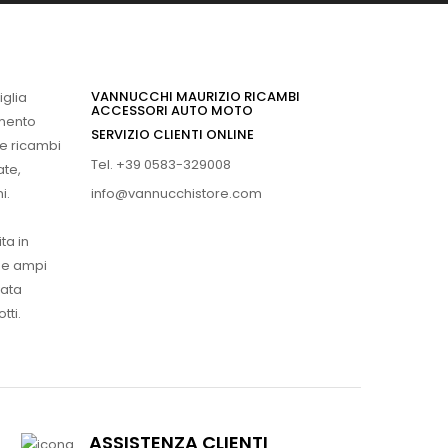
VANNUCCHI MAURIZIO RICAMBI
iglia
ACCESSORI AUTO MOTO
imento
SERVIZIO CLIENTI ONLINE
 e ricambi
Tel. +39 0583-329008
ate,
info@vannucchistore.com
i.
ta in
ue ampi
vata
tti.
ASSISTENZA CLIENTI