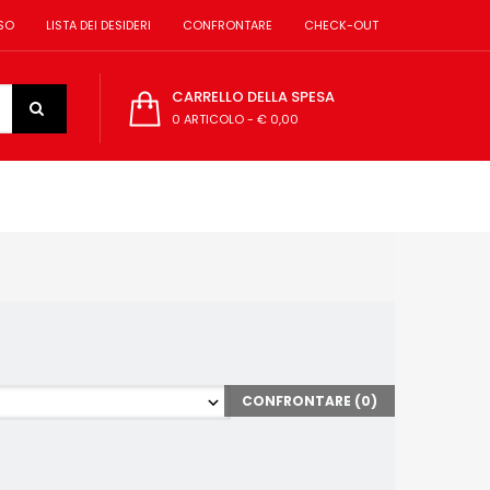
SO
LISTA DEI DESIDERI
CONFRONTARE
CHECK-OUT
CARRELLO DELLA SPESA
0 ARTICOLO
-
€ 0,00
CONFRONTARE (
0
)