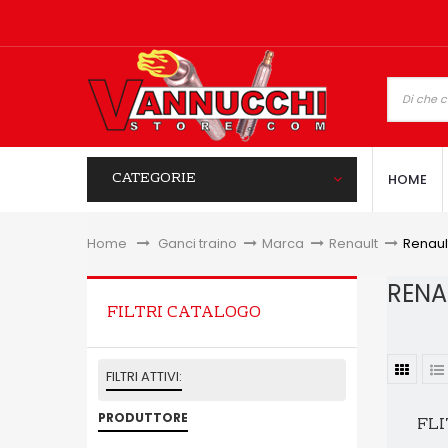
CATEGORIE
HOME
Home
&gt;
Ganci traino
>
Marca
>
Renault
>
Renaul
RENA
FILTRI CATALOGO
FILTRI ATTIVI:
PRODUTTORE
FLI