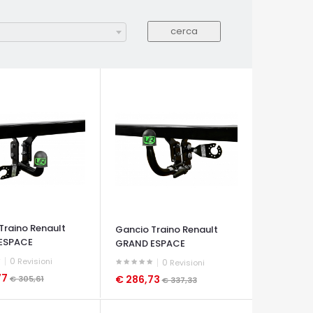
Traino Renault
Gancio Traino Renault
ESPACE
GRAND ESPACE
0
Revisioni
0
Revisioni
77
€ 286,73
€ 305,61
€ 337,33
A VELOCE
OCCHIATA VELOCE