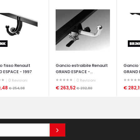
o fisso Renault
Gancio estraibile Renault
Gancio 
 ESPACE - 1997
GRAND ESPACE -...
GRAND 
2015
0
0
Revisioni
Revisioni
9,48
€ 263,52
€ 282,
€ 254,98
€ 292,80
ATA VELOCE
OCCHIATA VELOCE
OCCHIAT