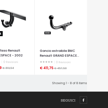
fisso Renault
Gancio estraibile BMC
ESPACE - 2002
Renault GRAND ESPACE...
0
Revisioni
0
Revisioni
19
€ 411,75
€ 313,54
€ 457,50
A VELOCE
OCCHIATA VELOCE
Showing 1 - 8 of 8 items
SEGUICI