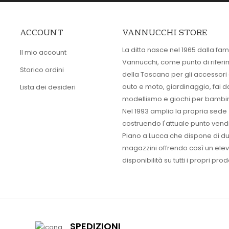
ACCOUNT
VANNUCCHI STORE
La ditta nasce nel 1965 dalla fam
Il mio account
Vannucchi, come punto di rifer
Storico ordini
della Toscana per gli accessori
auto e moto, giardinaggio, fai d
Lista dei desideri
modellismo e giochi per bambin
Nel 1993 amplia la propria sede
costruendo l'attuale punto vendi
Piano a Lucca che dispone di d
magazzini offrendo così un ele
disponibilità su tutti i propri prodo
SPEDIZIONI