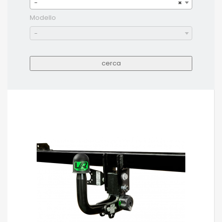
-
×
Modello
-