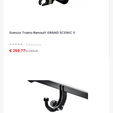
Gancio Traino Renault GRAND SCENIC II
0
Revisioni
€ 259,77
OCCHIATA VELOCE
€ 305,61