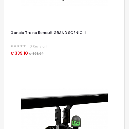
Gancio Traino Renault GRAND SCENIC II
0
Revisioni
€ 339,10
OCCHIATA VELOCE
€ 398,94