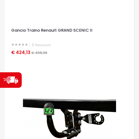
Gancio Traino Renault GRAND SCENIC II
0
Revisioni
€ 424,13
OCCHIATA VELOCE
€ 498,98