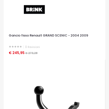
Gancio fisso Renault GRAND SCENIC - 2004 2009
0
Revisioni
€ 245,95
OCCHIATA VELOCE
€ 273,28