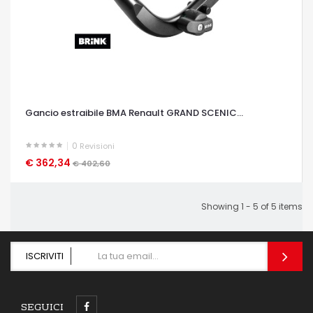
Gancio estraibile BMA Renault GRAND SCENIC...
0
Revisioni
€ 362,34
OCCHIATA VELOCE
€ 402,60
Showing 1 - 5 of 5 items
ISCRIVITI
SEGUICI