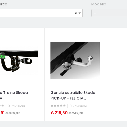
arca
Modello
×
-
o Traino Skoda
Gancio estraibile Skoda
IA
PICK-UP - FELICIA...
0
0
Revisioni
Revisioni
,91
€ 218,50
€ 376,37
€ 242,78
ATA VELOCE
OCCHIATA VELOCE