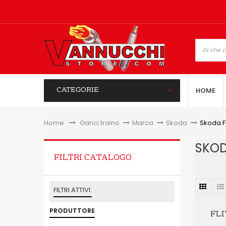
CATEGORIE
HOME
Home
&gt;
Ganci traino
>
Marca
>
Skoda
>
Skoda F
SKOD
FILTRI CATALOGO
FILTRI ATTIVI:
PRODUTTORE
FLI