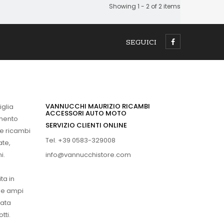
Showing 1 - 2 of 2 items
SEGUICI
VANNUCCHI MAURIZIO RICAMBI
iglia
ACCESSORI AUTO MOTO
imento
SERVIZIO CLIENTI ONLINE
 e ricambi
Tel. +39 0583-329008
ate,
info@vannucchistore.com
i.
ta in
ue ampi
vata
tti.