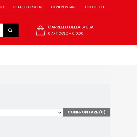
SO
LISTA DEI DESIDERI
CONFRONTARE
CHECK-OUT
CARRELLO DELLA SPESA
0 ARTICOLO
-
€ 0,00
CONFRONTARE (
0
)