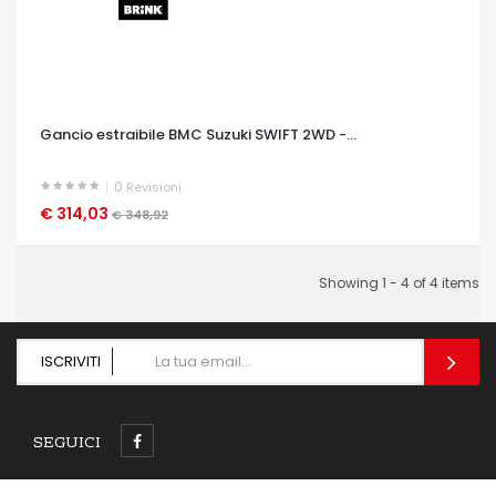
Gancio estraibile BMC Suzuki SWIFT 2WD -...
0
Revisioni
€ 314,03
OCCHIATA VELOCE
€ 348,92
Showing 1 - 4 of 4 items
ISCRIVITI
SEGUICI