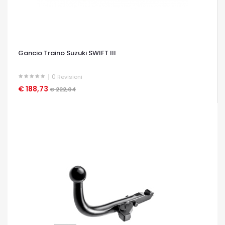
Gancio Traino Suzuki SWIFT III
0
Revisioni
€ 188,73
OCCHIATA VELOCE
€ 222,04