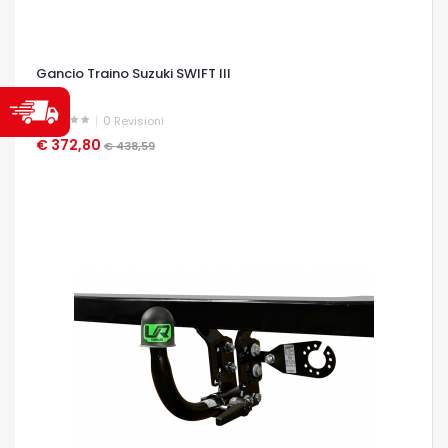
Gancio Traino Suzuki SWIFT III
0
Revisioni
€ 372,80
OCCHIATA VELOCE
€ 438,59