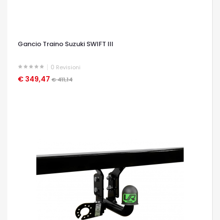
Gancio Traino Suzuki SWIFT III
0
Revisioni
€ 349,47
OCCHIATA VELOCE
€ 411,14