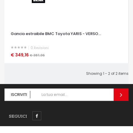
Gancio estraibile BMC Toyota YARIS - VERSO...
0
Revisioni
€ 349,16
OCCHIATA VELOCE
€ 387,96
Showing 1 - 2 of 2 items
ISCRIVITI
SEGUICI