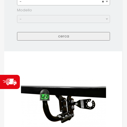
-
×
Modello
-