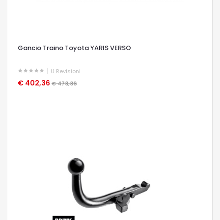
Gancio Traino Toyota YARIS VERSO
0
Revisioni
€ 402,36
OCCHIATA VELOCE
€ 473,36