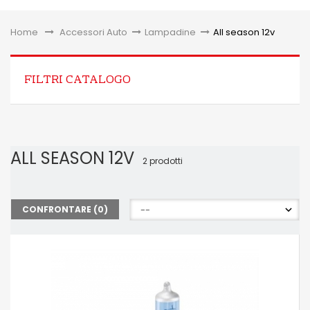
Toggle
Home
&gt;
Accessori Auto
>
Lampadine
>
All season 12v
FILTRI CATALOGO
ALL SEASON 12V
2 prodotti
CONFRONTARE (
0
)