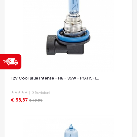
12V Cool Blue Intense - H8 - 35W - PGJ19-1...
0
Revisioni
€ 58,87
OCCHIATA VELOCE
€ 73,60