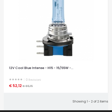
12V Cool Blue Intense - H15 - 15/55W -...
0
Revisioni
€ 52,12
OCCHIATA VELOCE
€ 65,15
Showing 1 - 2 of 2 items