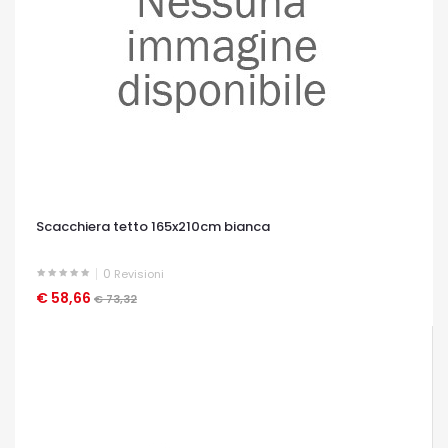
Scacchiera tetto 165x210cm bianca
0
Revisioni
€ 58,66
OCCHIATA VELOCE
€ 73,32