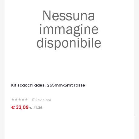
Kit scacchi adesi. 255mmx5mt rosse
0
Revisioni
€ 33,09
OCCHIATA VELOCE
€ 41,36