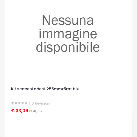
Kit scacchi adesi. 255mmx5mt blu
0
Revisioni
€ 33,09
OCCHIATA VELOCE
€ 41,36