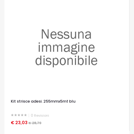
Kit strisce adesi. 255mmx5mt blu
0
Revisioni
€ 23,03
OCCHIATA VELOCE
€ 28,79