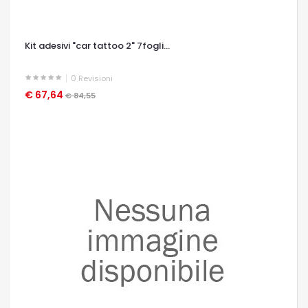
Kit adesivi "car tattoo 2" 7fogli...
0
Revisioni
€ 67,64
OCCHIATA VELOCE
€ 84,55