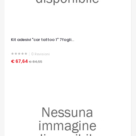
Kit adesivi "car tattoo 1" 7fogli...
0
Revisioni
€ 67,64
OCCHIATA VELOCE
€ 84,55