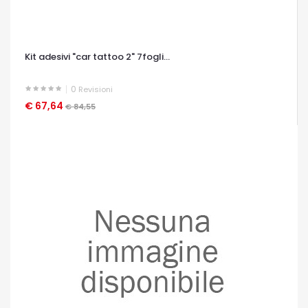
Kit adesivi "car tattoo 2" 7fogli...
0
Revisioni
€ 67,64
OCCHIATA VELOCE
€ 84,55