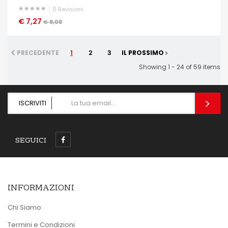
0
Revisioni
€ 7,27
OCCHIATA VELOCE
€ 8,08
PRECEDENTE
1
2
3
IL PROSSIMO
Showing 1 - 24 of 59 items
ISCRIVITI
SEGUICI
INFORMAZIONI
Chi Siamo
Termini e Condizioni