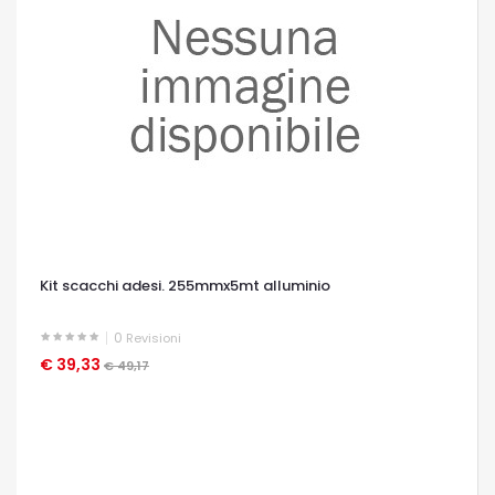
Kit scacchi adesi. 255mmx5mt alluminio
0
Revisioni
€ 39,33
OCCHIATA VELOCE
€ 49,17