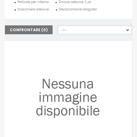
Pellicole per interno
Strisce adesive 2 pz
Scacchiere adesive
Decalcomanie dragster
CONFRONTARE (
0
)