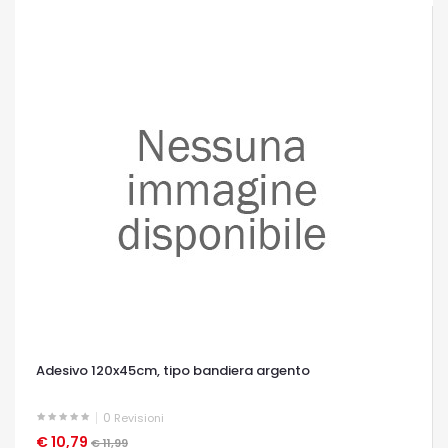
Adesivo 120x45cm, tipo bandiera argento
0
Revisioni
€ 10,79
OCCHIATA VELOCE
€ 11,99