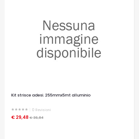
Kit strisce adesi. 255mmx5mt alluminio
0
Revisioni
€ 29,48
OCCHIATA VELOCE
€ 36,84