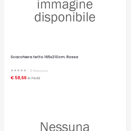
Scacchiera tetto 165x210cm. Rossa
0
Revisioni
€ 58,66
OCCHIATA VELOCE
€ 73,32