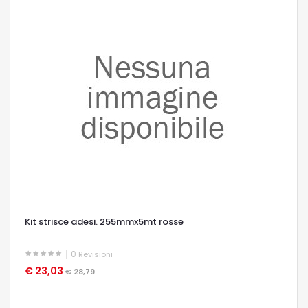
Kit strisce adesi. 255mmx5mt rosse
0
Revisioni
€ 23,03
OCCHIATA VELOCE
€ 28,79