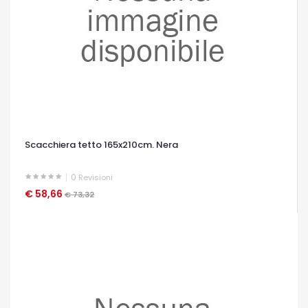
Scacchiera tetto 165x210cm. Nera
0
Revisioni
€ 58,66
OCCHIATA VELOCE
€ 73,32