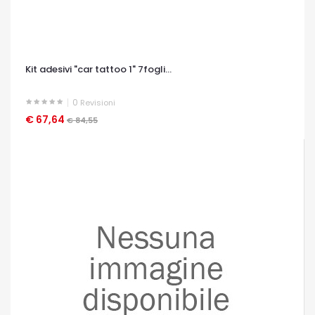
Kit adesivi "car tattoo 1" 7fogli...
0
Revisioni
€ 67,64
OCCHIATA VELOCE
€ 84,55