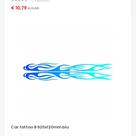
0
Revisioni
€ 10,79
OCCHIATA VELOCE
€ 11,99
Car tattoo 8 620x120mm.blu