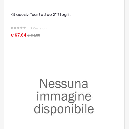
Kit adesivi "car tattoo 2" 7fogli...
0
Revisioni
€ 67,64
OCCHIATA VELOCE
€ 84,55