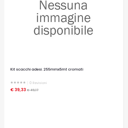
Kit scacchi adesi. 255mmx5mt cromati
0
Revisioni
€ 39,33
OCCHIATA VELOCE
€ 49,17