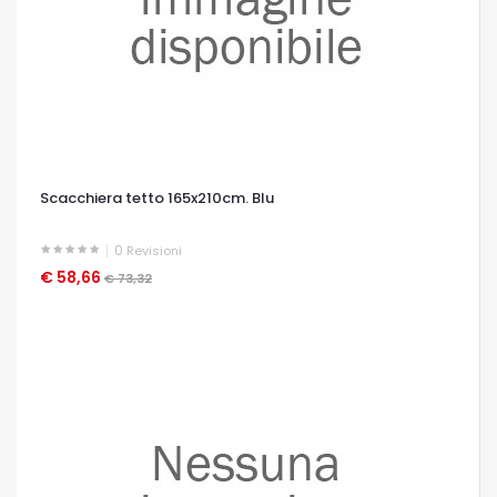
Scacchiera tetto 165x210cm. Blu
0
Revisioni
€ 58,66
OCCHIATA VELOCE
€ 73,32