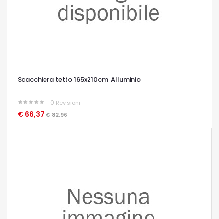
Scacchiera tetto 165x210cm. Alluminio
0
Revisioni
€ 66,37
OCCHIATA VELOCE
€ 82,96