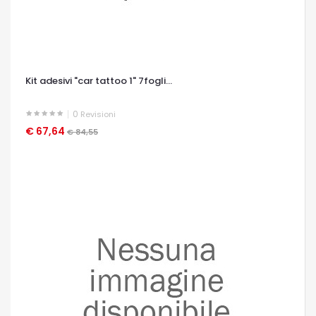
Kit adesivi "car tattoo 1" 7fogli...
0
Revisioni
€ 67,64
OCCHIATA VELOCE
€ 84,55