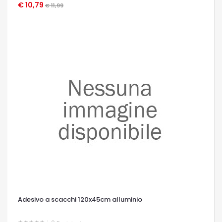
€ 10,79
OCCHIATA VELOCE
€ 11,99
Adesivo a scacchi 120x45cm alluminio