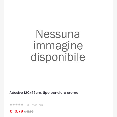
Adesivo 120x45cm, tipo bandiera cromo
0
Revisioni
€ 10,79
OCCHIATA VELOCE
€ 11,99