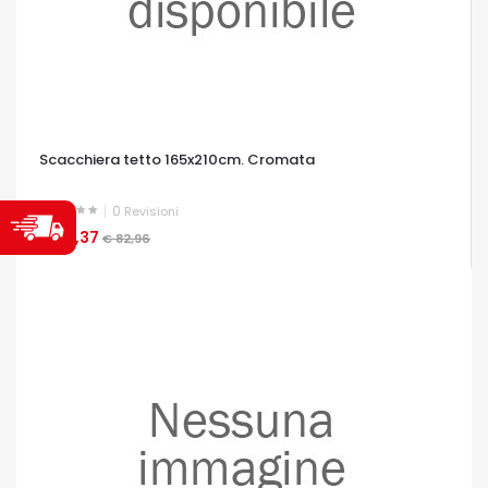
Scacchiera tetto 165x210cm. Cromata
0
Revisioni
€ 66,37
OCCHIATA VELOCE
€ 82,96