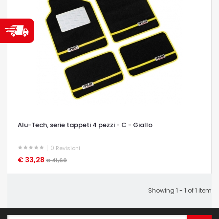
Alu-Tech, serie tappeti 4 pezzi - C - Giallo
0
Revisioni
€ 33,28
OCCHIATA VELOCE
€ 41,60
Showing 1 - 1 of 1 item