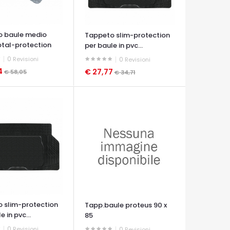
o baule medio
Tappeto slim-protection
total-protection
per baule in pvc...
0
Revisioni
0
Revisioni
4
€ 27,77
€ 58,05
€ 34,71
A VELOCE
OCCHIATA VELOCE
 slim-protection
Tapp.baule proteus 90 x
e in pvc...
85
0
Revisioni
0
Revisioni