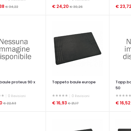
,38
€ 24,20
€ 23,7
€ 34,22
€ 30,26
ATA VELOCE
OCCHIATA VELOCE
OCCHIAT
baule proteus 90 x
Tappeto baule europe
Tapp.ba
50
0
0
Revisioni
Revisioni
10
€ 16,93
€ 16,5
€ 22,63
€ 21,17
ATA VELOCE
OCCHIATA VELOCE
OCCHIAT