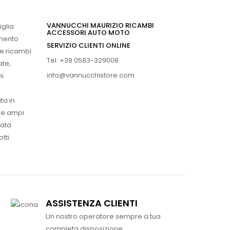
VANNUCCHI MAURIZIO RICAMBI
iglia
ACCESSORI AUTO MOTO
imento
SERVIZIO CLIENTI ONLINE
 e ricambi
Tel. +39 0583-329008
ate,
info@vannucchistore.com
i.
ta in
ue ampi
vata
tti.
ASSISTENZA CLIENTI
Un nostro operatore sempre a tua
completa disposizione