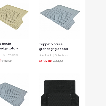
o baule
Tappeto baule
eige total-
grandegrigio total-
ion
protection
0
Revisioni
0
Revisioni
8
€ 66,08
€ 82,59
€ 82,59
A VELOCE
OCCHIATA VELOCE