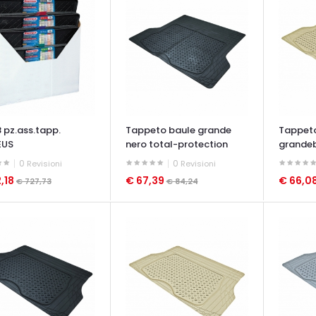
 pz.ass.tapp.
Tappeto baule grande
Tappet
EUS
nero total-protection
grandeb
protect
0
0
Revisioni
Revisioni
,18
€ 67,39
€ 66,0
€ 727,73
€ 84,24
ATA VELOCE
OCCHIATA VELOCE
OCCHIAT