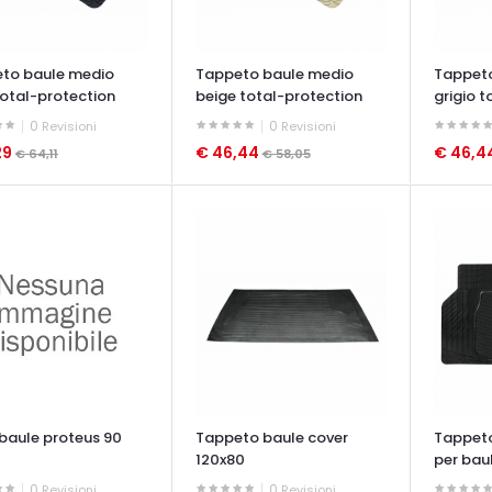
to baule medio
Tappeto baule medio
Tappet
total-protection
beige total-protection
grigio 
0
0
Revisioni
Revisioni
29
€ 46,44
€ 46,4
€ 64,11
€ 58,05
ATA VELOCE
OCCHIATA VELOCE
OCCHIAT
baule proteus 90
Tappeto baule cover
Tappeto
120x80
per baul
0
0
Revisioni
Revisioni