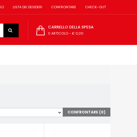
SO
LISTA DEI DESIDERI
CONFRONTARE
CHECK-OUT
CARRELLO DELLA SPESA
0 ARTICOLO
-
€ 0,00
CONFRONTARE (
0
)