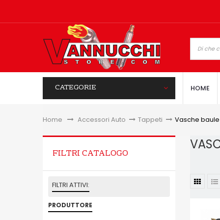
CATEGORIE
HOME
Home
&gt;
Accessori Auto
>
Tappeti
>
Vasche baule
VASC
FILTRI CATALOGO
FILTRI ATTIVI:
PRODUTTORE