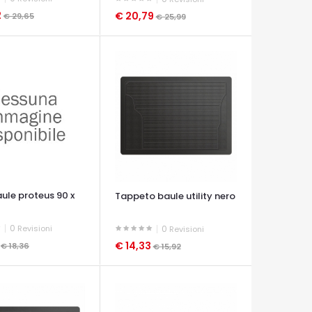
2
€ 20,79
€ 29,65
€ 25,99
A VELOCE
OCCHIATA VELOCE
ule proteus 90 x
Tappeto baule utility nero
0
Revisioni
0
Revisioni
2
€ 14,33
€ 18,36
€ 15,92
A VELOCE
OCCHIATA VELOCE