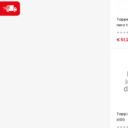
Tappe
nero 
€ 51,
OCCHI
Tapp.
x100