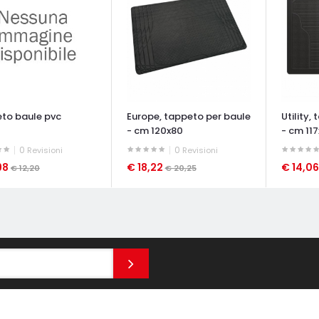
to baule pvc
Europe, tappeto per baule
Utility,
- cm 120x80
- cm 11
0
0
Revisioni
Revisioni
98
€ 18,22
€ 14,0
€ 12,20
€ 20,25
ATA VELOCE
OCCHIATA VELOCE
OCCHIAT