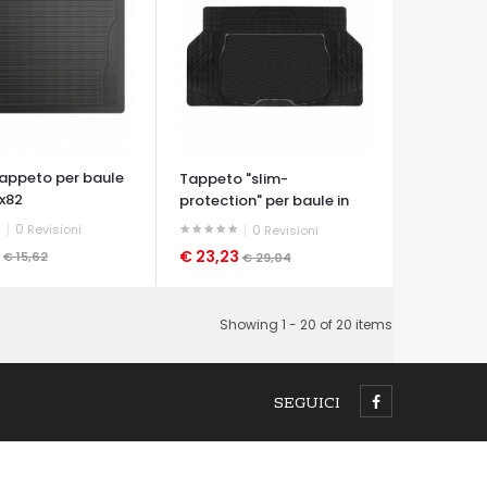
 tappeto per baule
Tappeto "slim-
7x82
protection" per baule in
pvc...
0
Revisioni
0
Revisioni
6
€ 23,23
€ 15,62
€ 29,04
A VELOCE
OCCHIATA VELOCE
Showing 1 - 20 of 20 items
SEGUICI