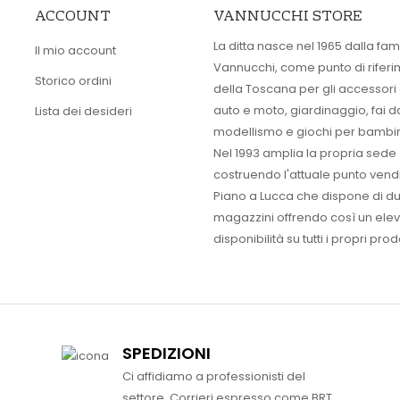
ACCOUNT
VANNUCCHI STORE
La ditta nasce nel 1965 dalla fam
Il mio account
Vannucchi, come punto di rifer
Storico ordini
della Toscana per gli accessori
auto e moto, giardinaggio, fai d
Lista dei desideri
modellismo e giochi per bambin
Nel 1993 amplia la propria sede
costruendo l'attuale punto vendi
Piano a Lucca che dispone di d
magazzini offrendo così un ele
disponibilità su tutti i propri prodo
SPEDIZIONI
Ci affidiamo a professionisti del
settore. Corrieri espresso come BRT