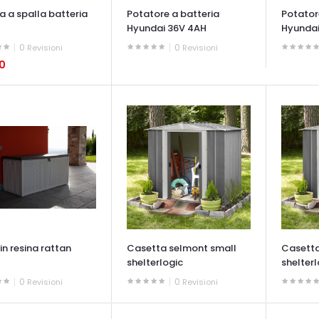
 a spalla batteria
Potatore a batteria
Potator
Hyundai 36V 4AH
Hyundai
0
0
Revisioni
Revisioni
90
OCCHIATA VELOCE
OCCHIAT
ATA VELOCE
in resina rattan
Casetta selmont small
Casett
shelterlogic
shelterl
0
0
Revisioni
Revisioni
ATA VELOCE
OCCHIATA VELOCE
OCCHIAT