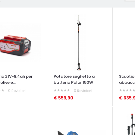
ria 21V-8,4ah per
Potatore seghetto a
Scuotio
olive e...
batteria Polar 150W
abbacch
Polar...
0
0
Revisioni
Revisioni
€ 559,90
€ 635,
ATA VELOCE
OCCHIATA VELOCE
OCCHIAT