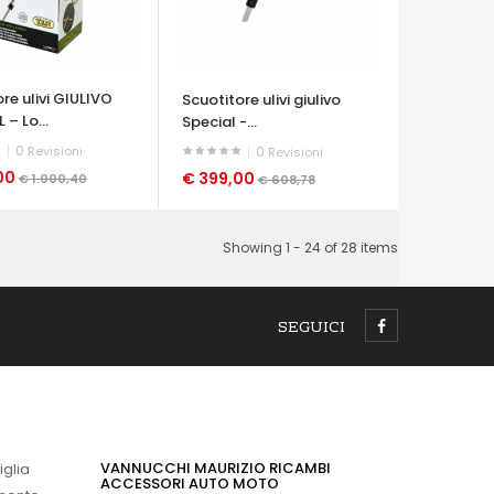
re ulivi GIULIVO
Scuotitore ulivi giulivo
 – Lo...
Special -...
0
Revisioni
0
Revisioni
00
€ 399,00
€ 1.000,40
€ 608,78
A VELOCE
OCCHIATA VELOCE
Showing 1 - 24 of 28 items
SEGUICI
VANNUCCHI MAURIZIO RICAMBI
iglia
ACCESSORI AUTO MOTO