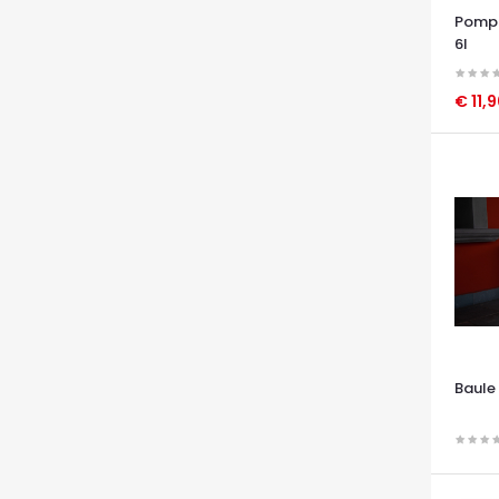
Pompa
6l
€ 11,
OCCHI
Baule 
OCCHI