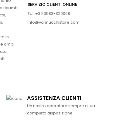
imento
SERVIZIO CLIENTI ONLINE
 e ricambi
Tel. +39 0583-329008
ate,
info@vannucchistore.com
i.
ta in
ue ampi
vata
tti.
ASSISTENZA CLIENTI
Un nostro operatore sempre a tua
completa disposizione