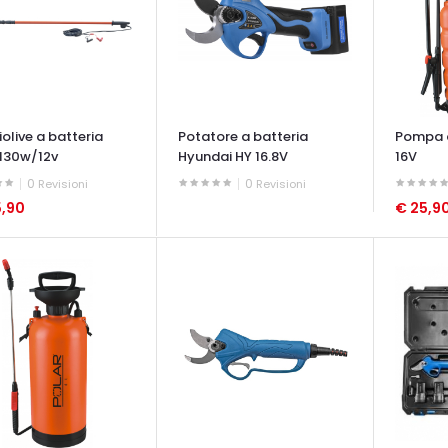
olive a batteria
Potatore a batteria
Pompa a
 130w/12v
Hyundai HY 16.8V
16V
0
0
Revisioni
Revisioni
5,90
€ 25,9
OCCHIATA VELOCE
ATA VELOCE
OCCHIAT