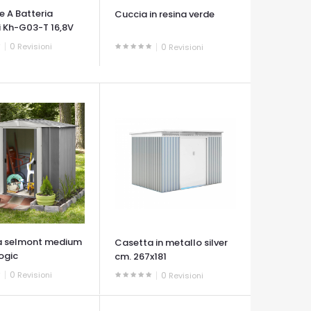
e A Batteria
Cuccia in resina verde
 Kh-G03-T 16,8V
0
Revisioni
0
Revisioni
A VELOCE
OCCHIATA VELOCE
a selmont medium
Casetta in metallo silver
ogic
cm. 267x181
0
Revisioni
0
Revisioni
A VELOCE
OCCHIATA VELOCE