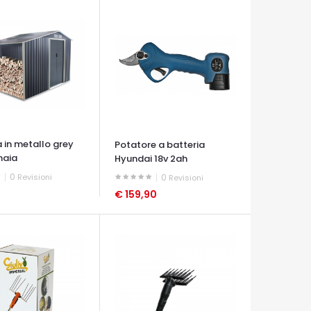
 in metallo grey
Potatore a batteria
naia
Hyundai 18v 2ah
0
Revisioni
0
Revisioni
€ 159,90
A VELOCE
OCCHIATA VELOCE