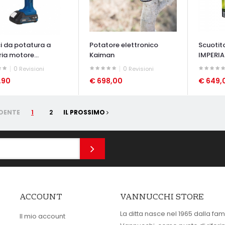
ci da potatura a
Potatore elettronico
Scuotito
ia motore...
Kaiman
IMPERIAL
0
0
Revisioni
Revisioni
,90
€ 698,00
€ 649,
ATA VELOCE
OCCHIATA VELOCE
OCCHIAT
DENTE
1
2
IL PROSSIMO
ACCOUNT
VANNUCCHI STORE
La ditta nasce nel 1965 dalla fam
Il mio account