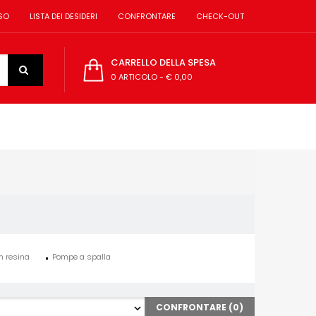
SO
LISTA DEI DESIDERI
CONFRONTARE
CHECK-OUT
CARRELLO DELLA SPESA
0 ARTICOLO
-
€ 0,00
in resina
Pompe a spalla
CONFRONTARE (
0
)