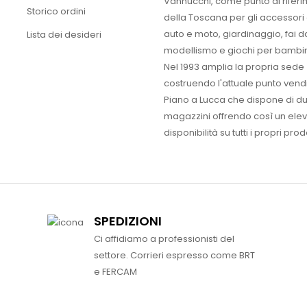
Vannucchi, come punto di rifer
Storico ordini
della Toscana per gli accessori
auto e moto, giardinaggio, fai d
Lista dei desideri
modellismo e giochi per bambin
Nel 1993 amplia la propria sede
costruendo l'attuale punto vendi
Piano a Lucca che dispone di d
magazzini offrendo così un ele
disponibilità su tutti i propri prodo
SPEDIZIONI
Ci affidiamo a professionisti del
settore. Corrieri espresso come BRT
e FERCAM