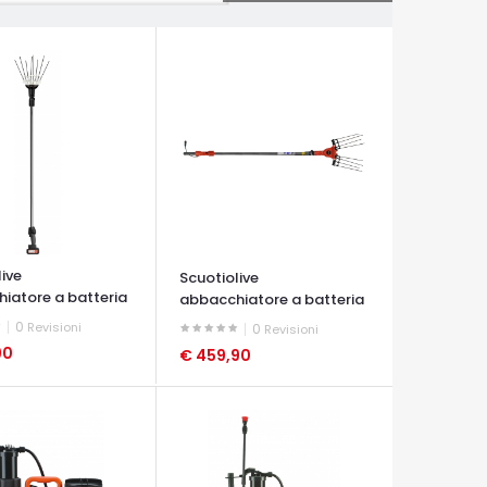
live
Scuotiolive
iatore a batteria
abbacchiatore a batteria
Polar...
0
Revisioni
0
Revisioni
90
€ 459,90
A VELOCE
OCCHIATA VELOCE