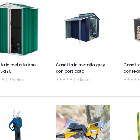
ta in metallo iron
Casetta in metallo grey
Casetta
45x120
con porticato
con leg
0
0
Revisioni
Revisioni
ATA VELOCE
OCCHIATA VELOCE
OCCHIAT