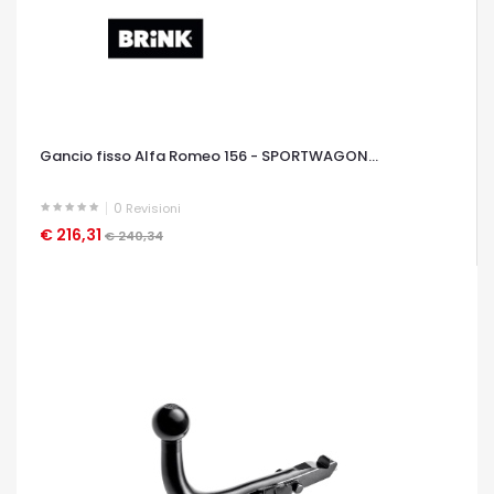
Gancio fisso Alfa Romeo 156 - SPORTWAGON...
0
Revisioni
€ 216,31
OCCHIATA VELOCE
€ 240,34