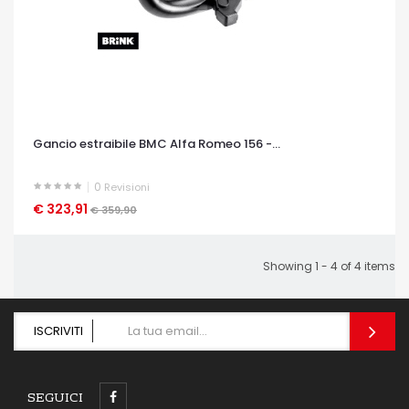
Gancio estraibile BMC Alfa Romeo 156 -...
0
Revisioni
€ 323,91
OCCHIATA VELOCE
€ 359,90
Showing 1 - 4 of 4 items
ISCRIVITI
SEGUICI