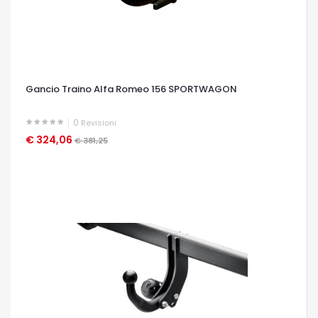
Gancio Traino Alfa Romeo 156 SPORTWAGON
0
Revisioni
€ 324,06
OCCHIATA VELOCE
€ 381,25