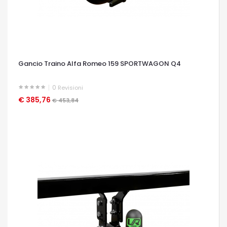
Gancio Traino Alfa Romeo 159 SPORTWAGON Q4
0
Revisioni
€ 385,76
OCCHIATA VELOCE
€ 453,84