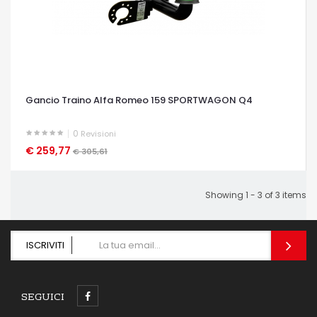
Gancio Traino Alfa Romeo 159 SPORTWAGON Q4
0
Revisioni
€ 259,77
OCCHIATA VELOCE
€ 305,61
Showing 1 - 3 of 3 items
ISCRIVITI
SEGUICI